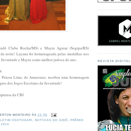
udô Clube Rocha/MS) e Mayra Aguiar (Sogipa/RS)
 da noite! Layana foi homenageada pelas medalhas nos
 Juventude e Mayra como melhor judoca do ano.
REVISTA DIGITA
!
o Perceu Lima, do Amazonas, recebeu uma homenagem
ues dos Jogos Escolares da Juventude!
Imprensa da CBJ
ERTON MONTEIRO
ÀS
22:56
LETIM OSOTOGARI
,
NOTÍCIAS DO JUDÔ
,
PRÊMIO
 2014