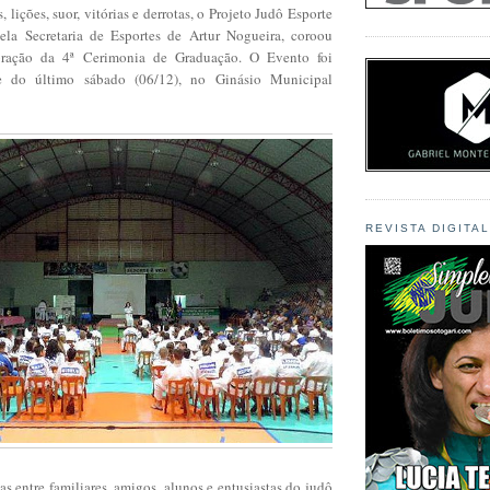
 lições, suor, vitórias e derrotas, o Projeto Judô Esporte
pela Secretaria de Esportes de Artur Nogueira, coroou
ração da 4ª Cerimonia de Graduação. O Evento foi
te do último sábado (06/12), no Ginásio Municipal
REVISTA DIGITA
s entre familiares, amigos, alunos e entusiastas do judô