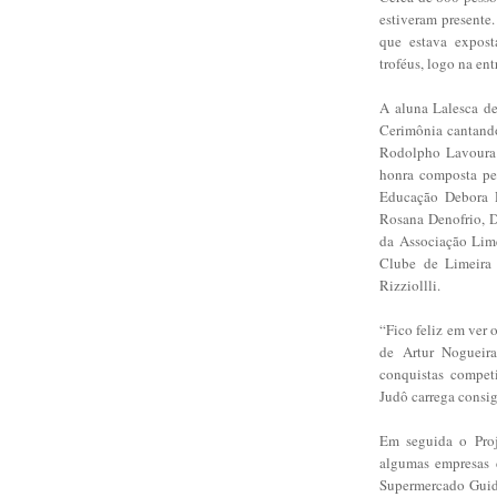
estiveram presente
que estava exposta
troféus, logo na en
A aluna Lalesca d
Cerimônia cantando
Rodolpho Lavoura 
honra composta pel
Educação Debora D
Rosana Denofrio, Di
da Associação Lime
Clube de Limeira
Rizziollli.
“Fico feliz em ver
de Artur Nogueira
conquistas competi
Judô carrega consig
Em seguida o Proj
algumas empresas 
Supermercado Guido