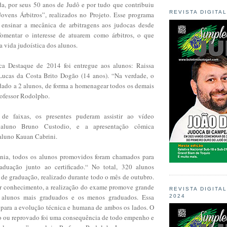
a, por seus 50 anos de Judô e por tudo que contribuiu
REVISTA DIGITA
vens Árbitros”, realizados no Projeto. Esse programa
 ensinar a mecânica de arbitragens aos judocas desde
fomentar o interesse de atuarem como árbitros, o que
a vida judoística dos alunos.
a Destaque de 2014 foi entregue aos alunos: Raissa
Lucas da Costa Brito Dogão (14 anos). “Na verdade, o
dado a 2 alunos, de forma a homenagear todos os demais
rofessor Rodolpho.
de faixas, os presentes puderam assistir ao vídeo
 aluno Bruno Custodio, e a apresentação cômica
aluno Kauan Cabrini.
ônia, todos os alunos promovidos foram chamados para
aduação junto ao certificado.“ No total, 320 alunos
 de graduação, realizado durante todo o mês de outubro.
r conhecimento, a realização do exame promove grande
REVISTA DIGITA
s alunos mais graduados e os menos graduados. Essa
2024
i para a evolução técnica e humana de ambos os lados. O
do ou reprovado foi uma consequência de todo empenho e