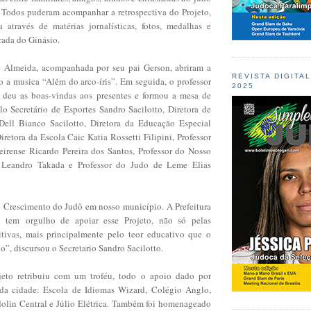
. Todos puderam acompanhar a retrospectiva do Projeto,
 através de matérias jornalísticas, fotos, medalhas e
trada do Ginásio.
e Almeida, acompanhada por seu pai Gerson, abriram a
REVISTA DIGITA
 a musica “Além do arco-íris”. Em seguida, o professor
2025
deu as boas-vindas aos presentes e formou a mesa de
o Secretário de Esportes Sandro Sacilotto, Diretora de
ell Bianco Sacilotto, Diretora da Educação Especial
retora da Escola Caic Katia Rossetti Filipini, Professor
irense Ricardo Pereira dos Santos, Professor do Nosso
 Leandro Takada e Professor do Judo de Leme Elias
 o Crescimento do Judô em nosso município. A Prefeitura
 tem orgulho de apoiar esse Projeto, não só pelas
tivas, mais principalmente pelo teor educativo que o
o”, discursou o Secretario Sandro Sacilotto.
eto retribuiu com um troféu, todo o apoio dado por
da cidade: Escola de Idiomas Wizard, Colégio Anglo,
lin Central e Júlio Elétrica. Também foi homenageado