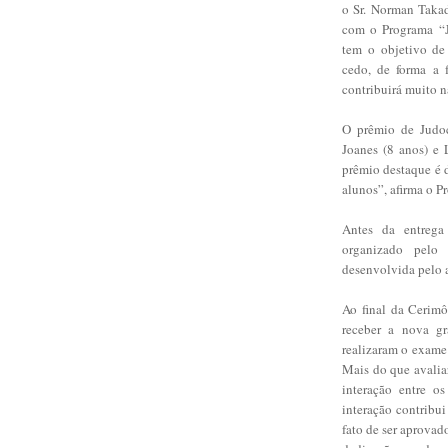
o Sr. Norman Takad
com o Programa “Jo
tem o objetivo de
cedo, de forma a 
contribuirá muito n
O prêmio de Judoc
Joanes (8 anos) e 
prêmio destaque é 
alunos”, afirma o P
Antes da entrega 
organizado pelo
desenvolvida pelo 
Ao final da Cerim
receber a nova gr
realizaram o exame
Mais do que avalia
interação entre o
interação contribu
fato de ser aprova