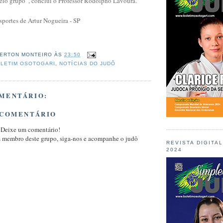
elo grupo”, conclui o Professor Rodolpho Lavoura.
Esportes de Artur Nogueira - SP
ERTON MONTEIRO
ÀS
23:50
LETIM OSOTOGARI
,
NOTÍCIAS DO JUDÔ
MENTÁRIO:
 COMENTÁRIO
 Deixe um comentário!
m membro deste grupo, siga-nos e acompanhe o judô
REVISTA DIGITA
2024