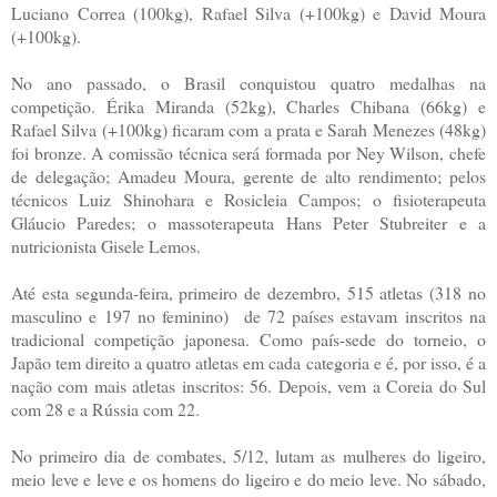
Luciano Correa (100kg), Rafael Silva (+100kg) e David Moura
(+100kg).
No ano passado, o Brasil conquistou quatro medalhas na
competição. Érika Miranda (52kg), Charles Chibana (66kg) e
Rafael Silva (+100kg) ficaram com a prata e Sarah Menezes (48kg)
foi bronze. A comissão técnica será formada por Ney Wilson, chefe
de delegação; Amadeu Moura, gerente de alto rendimento; pelos
técnicos Luiz Shinohara e Rosicleia Campos; o fisioterapeuta
Gláucio Paredes; o massoterapeuta Hans Peter Stubreiter e a
nutricionista Gisele Lemos.
Até esta segunda-feira, primeiro de dezembro, 515 atletas (318 no
masculino e 197 no feminino) de 72 países estavam inscritos na
tradicional competição japonesa. Como país-sede do torneio, o
Japão tem direito a quatro atletas em cada categoria e é, por isso, é a
nação com mais atletas inscritos: 56. Depois, vem a Coreia do Sul
com 28 e a Rússia com 22.
No primeiro dia de combates, 5/12, lutam as mulheres do ligeiro,
meio leve e leve e os homens do ligeiro e do meio leve. No sábado,