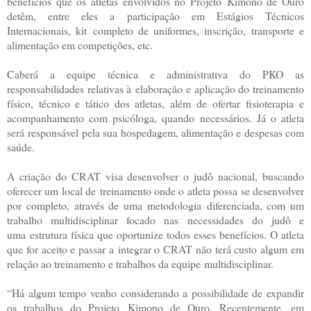
benefícios que os atletas envolvidos no Projeto
Kimono de Ouro
detêm, entre eles a participação em Estágios Técnicos
Internacionais, kit
completo de uniformes, inscrição, transporte e
alimentação em competições, etc.
Caberá a equipe técnica e administrativa do PKO as
responsabilidades relativas à
elaboração e aplicação do treinamento
físico, técnico e tático dos atletas, além de ofertar
fisioterapia e
acompanhamento com psicóloga, quando necessários. Já o atleta
será
responsável pela sua hospedagem, alimentação e despesas com
saúde.
A criação do CRAT visa desenvolver o judô nacional, buscando
oferecer um local de
treinamento onde o atleta possa se desenvolver
por completo, através de uma metodologia
diferenciada, com um
trabalho multidisciplinar focado nas necessidades do judô e
uma
estrutura física que oportunize todos esses benefícios. O atleta
que for aceito e passar a
integrar o CRAT não terá custo algum em
relação ao treinamento e trabalhos da equipe
multidisciplinar.
“Há algum tempo venho considerando a possibilidade de expandir
os trabalhos do Projeto
Kimono de Ouro. Recentemente, em