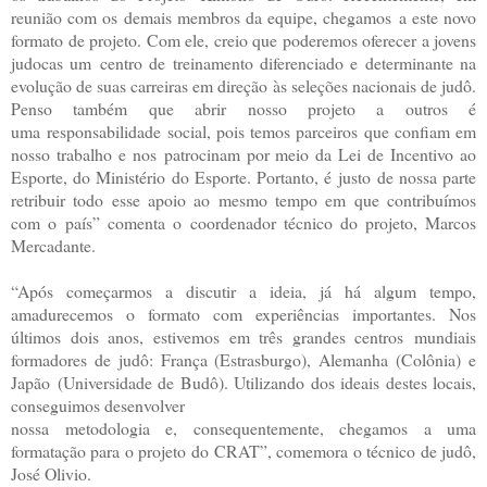
reunião com os demais membros da equipe, chegamos
a este novo
formato de projeto. Com ele, creio que poderemos oferecer a jovens
judocas um
centro de treinamento diferenciado e determinante na
evolução de suas carreiras em direção
às seleções nacionais de judô.
Penso também que abrir nosso projeto a outros é
uma
responsabilidade social, pois temos parceiros que confiam em
nosso trabalho e nos
patrocinam por meio da Lei de Incentivo ao
Esporte, do Ministério do Esporte. Portanto, é
justo de nossa parte
retribuir todo esse apoio ao mesmo tempo em que contribuímos
com o
país” comenta o coordenador técnico do projeto, Marcos
Mercadante.
“Após começarmos a discutir a ideia, já há algum tempo,
amadurecemos o formato com
experiências importantes. Nos
últimos dois anos, estivemos em três grandes centros
mundiais
formadores de judô: França (Estrasburgo), Alemanha (Colônia) e
Japão
(Universidade de Budô). Utilizando dos ideais destes locais,
conseguimos desenvolver
nossa metodologia e, consequentemente, chegamos a uma
formatação para o projeto do
CRAT”, comemora o técnico de judô,
José Olivio.