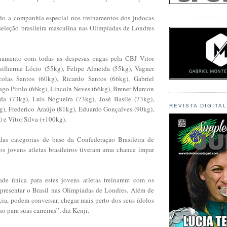
do a companhia especial nos treinamentos dos judocas
 seleção brasileira masculina nas Olimpíadas de Londres
inamento com todas as despesas pagas pela CBJ Vitor
uilherme Lócio (55kg), Felipe Almeida (55kg), Vagner
colas Santos (60kg), Ricardo Santos (66kg), Gabriel
iago Pirolo (66kg), Lincoln Neves (66kg), Brener Marcon
da (73kg), Luis Nogueira (73kg), José Basile (73kg),
REVISTA DIGITA
g), Frederico Araújo (81kg), Eduardo Gonçalves (90kg),
 e Vitor Silva (+100kg).
das categorias de base da Confederação Brasileira de
 os jovens atletas brasileiros tiveram uma chance ímpar
de única para estes jovens atletas treinarem com os
epresentar o Brasil nas Olimpíadas de Londres. Além de
ia, podem conversar, chegar mais perto dos seus ídolos
o para suas carreiras”, diz Kenji.