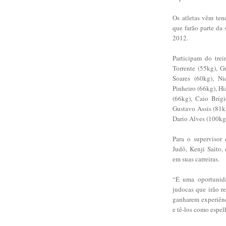
Os atletas vêm ten
que farão parte da
2012.
Participam do tre
Torrente (55kg), G
Soares (60kg), Ni
Pinheiro (66kg), H
(66kg), Caio Brígi
Gustavo Assis (81k
Dario Alves (100kg)
Para o supervisor 
Judô, Kenji Saito,
em suas carreiras.
“É uma oportunida
judocas que irão r
ganharem experiênc
e tê-los como espelh