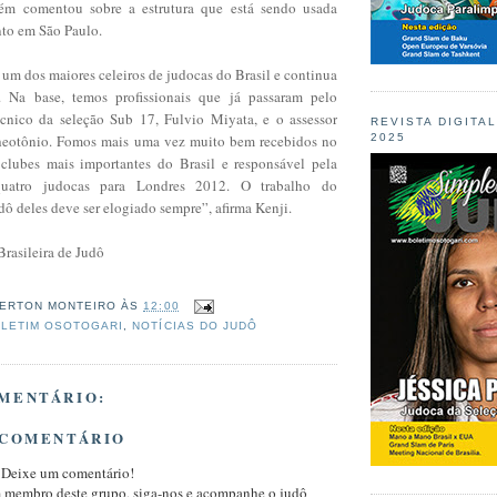
ém comentou sobre a estrutura que está sendo usada
nto em São Paulo.
 um dos maiores celeiros de judocas do Brasil e continua
s. Na base, temos profissionais que já passaram pelo
cnico da seleção Sub 17, Fulvio Miyata, e o assessor
REVISTA DIGITA
heotônio. Fomos mais uma vez muito bem recebidos no
2025
clubes mais importantes do Brasil e responsável pela
 quatro judocas para Londres 2012. O trabalho do
ô deles deve ser elogiado sempre”, afirma Kenji.
rasileira de Judô
ERTON MONTEIRO
ÀS
12:00
LETIM OSOTOGARI
,
NOTÍCIAS DO JUDÔ
MENTÁRIO:
 COMENTÁRIO
 Deixe um comentário!
m membro deste grupo, siga-nos e acompanhe o judô