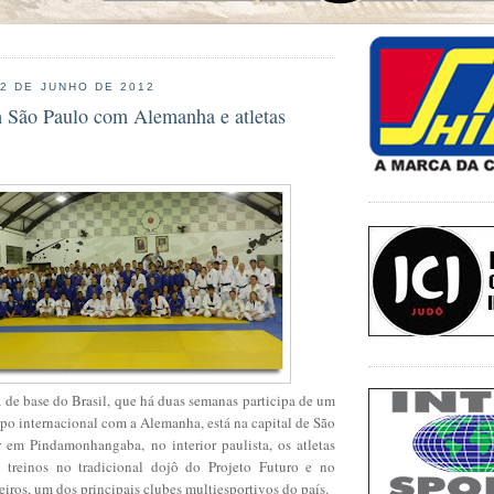
22 DE JUNHO DE 2012
m São Paulo com Alemanha e atletas
 de base do Brasil, que há duas semanas participa de um
po internacional com a Alemanha, está na capital de São
r em Pindamonhangaba, no interior paulista, os atletas
 treinos no tradicional dojô do Projeto Futuro e no
iros, um dos principais clubes multiesportivos do país.