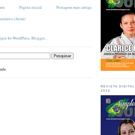
nte
Página inicial
Postagem mais antiga
entários (Atom)
zada
REVISTA DIGITA
2024