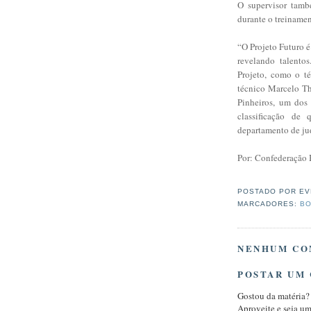
O supervisor tamb
durante o treiname
“O Projeto Futuro é
revelando talento
Projeto, como o té
técnico Marcelo T
Pinheiros, um dos 
classificação de
departamento de jud
Por: Confederação B
POSTADO POR
EV
MARCADORES:
BO
NENHUM CO
POSTAR UM
Gostou da matéria?
Aproveite e seja u