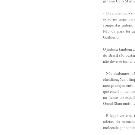
ginásio Caio Martin
- O campeonato é m
estão no auge par
conquistas anterio
Não dá para ter a
Guilheiro.
O judoca também ac
do Brasil são basta
não deve se tornar
- Nós acabamos não
classificações olí
meu planejamento, 
que esse é o melho
na frente do espel
Grand Slam muito v
- É legal ver esse
atletas do moment
molecada ganhando 