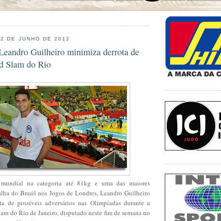
12 DE JUNHO DE 2012
Leandro Guilheiro minimiza derrota de
nd Slam do Rio
 mundial na categoria até 81kg e uma das maiores
lha do Brasil nos Jogos de Londres, Leandro Guilheiro
ta de possíveis adversários nas Olimpíadas durante a
lam do Rio de Janeiro, disputado neste fim de semana no