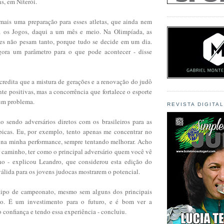
s, em Niterói.
ais uma preparação para esses atletas, que ainda nem
a os Jogos, daqui a um mês e meio. Na Olimpíada, as
res não pesam tanto, porque tudo se decide em um dia.
gora um parâmetro para o que pode acontecer - disse
redita que a mistura de gerações e a renovação do judô
nte positivas, mas a concorrência que fortalece o esporte
 um problema.
REVISTA DIGITA
 sendo adversários diretos com os brasileiros para as
mpicas. Eu, por exemplo, tento apenas me concentrar no
na minha performance, sempre tentando melhorar. Acho
r caminho, ter como o principal adversário quem você vê
ho - explicou Leandro, que considerou esta edição do
álida para os jovens judocas mostrarem o potencial.
 tipo de campeonato, mesmo sem alguns dos principais
o. É um investimento para o futuro, e é bom ver a
confiança e tendo essa experiência - concluiu.