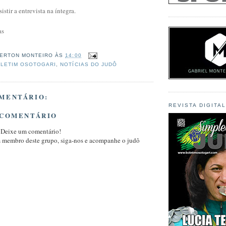
sistir a entrevista na íntegra.
as
ERTON MONTEIRO
ÀS
14:00
LETIM OSOTOGARI
,
NOTÍCIAS DO JUDÔ
MENTÁRIO:
REVISTA DIGITA
 COMENTÁRIO
 Deixe um comentário!
m membro deste grupo, siga-nos e acompanhe o judô