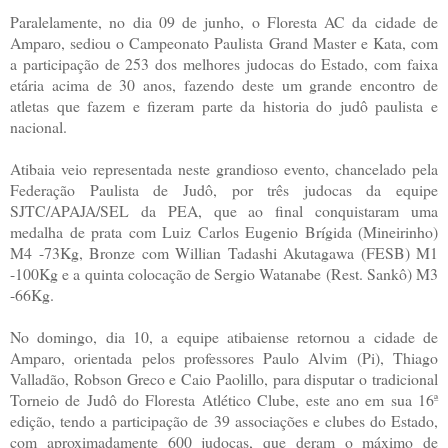
Paralelamente, no dia 09 de junho, o Floresta AC da cidade de
Amparo, sediou o Campeonato Paulista Grand Master e Kata, com
a participação de 253 dos melhores judocas do Estado, com faixa
etária acima de 30 anos, fazendo deste um grande encontro de
atletas que fazem e fizeram parte da historia do judô paulista e
nacional.
Atibaia veio representada neste grandioso evento, chancelado pela
Federação Paulista de Judô, por três judocas da equipe
SJTC/APAJA/SEL da PEA, que ao final conquistaram uma
medalha de prata com Luiz Carlos Eugenio Brígida (Mineirinho)
M4 -73Kg, Bronze com Willian Tadashi Akutagawa (FESB) M1
-100Kg e a quinta colocação de Sergio Watanabe (Rest. Sankô) M3
-66Kg.
No domingo, dia 10, a equipe atibaiense retornou a cidade de
Amparo, orientada pelos professores Paulo Alvim (Pi), Thiago
Valladão, Robson Greco e Caio Paolillo, para disputar o tradicional
Torneio de Judô do Floresta Atlético Clube, este ano em sua 16ª
edição, tendo a participação de 39 associações e clubes do Estado,
com aproximadamente 600 judocas, que deram o máximo de