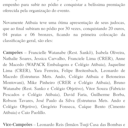
empenho para subir no pódio e conquistar a belíssima premiação
oferecida pela organização do evento.
Novamente Atibaia teve uma ótima apresentação de seus judocas,
que ao final subiram no pódio por 30 vezes, conquistando 20 ouros,
04 pratas e 06 bronzes, ficando na primeira colocação da
classificação geral, são eles:
Campeões
– Francielle Watanabe (Rest. Sankô), Isabela Oliveira,
Nathalie Soares, Jessica Carvalho, Franciele Lima (CRER), Anne
de Macedo (WAPACK Embalagens e Colégio Atibaia), Jaqueline
Lima (CRER), Yara Ferreira, Felipe Breitenbach, Leonardo de
Macedo (Estruturas Mets. Ando, Colégio Atibaia e Betoneiras
Montovani), Mike Pinheiro (CRER e Colégio Atibaia), Bruno
Watanabe (Rest. Sanko e Colégio Objetivo), Vitor Souza (Fabricio
Pescados e Colégio Atibaia), David Faria, Guilherme Borba,
Robson Tavares, José Paulo da Silva (Estruturas Mets. Ando e
Colégio Objetivo), Gregório Fonseca, Caíque Bento (Cimento
Atibaia) e Caio Paolillo.
Vice-Campeões
– Leonardo Reis (Irmãos Tsuji Casa das Bombas e