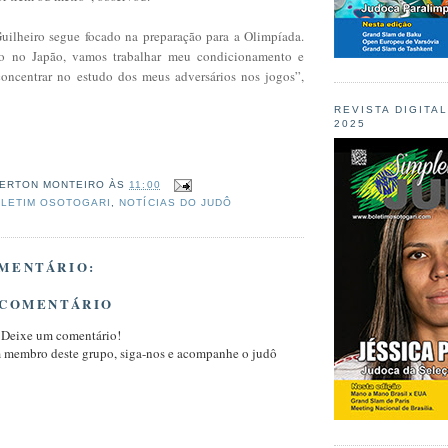
Guilheiro segue focado na preparação para a Olimpíada.
o no Japão, vamos trabalhar meu condicionamento e
ncentrar no estudo dos meus adversários nos jogos”,
REVISTA DIGITA
2025
ERTON MONTEIRO
ÀS
11:00
LETIM OSOTOGARI
,
NOTÍCIAS DO JUDÔ
MENTÁRIO:
 COMENTÁRIO
 Deixe um comentário!
m membro deste grupo, siga-nos e acompanhe o judô