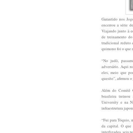
Garantido nos Jog
encerrou a série d
Viajando junto à e
de treinamento do
tradicional reduto
quimono foi o que 
“No judô, passa
adversário. Aqui n
eles, meio que po
quesito”, afirmou o
Além do Comitê O
brasileira treino
University e na N
infraestrutura japon
“Fui para Tóquio, 
da capital. O que
interligados, seja 