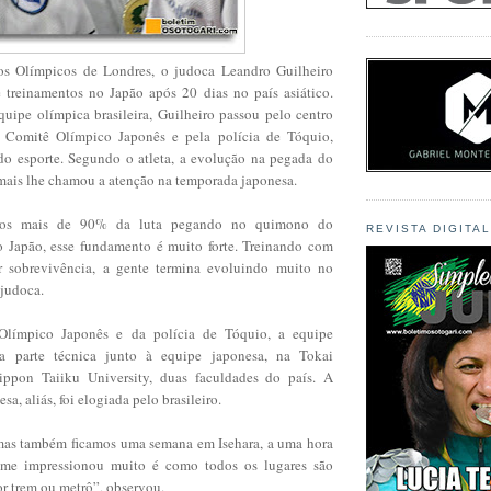
os Olímpicos de Londres, o judoca Leandro Guilheiro
e treinamentos no Japão após 20 dias no país asiático.
quipe olímpica brasileira, Guilheiro passou pelo centro
 Comitê Olímpico Japonês e pela polícia de Tóquio,
 do esporte. Segundo o atleta, a evolução na pegada do
mais lhe chamou a atenção na temporada japonesa.
mos mais de 90% da luta pegando no quimono do
REVISTA DIGITA
o Japão, esse fundamento é muito forte. Treinando com
r sobrevivência, a gente termina evoluindo muito no
 judoca.
límpico Japonês e da polícia de Tóquio, a equipe
u a parte técnica junto à equipe japonesa, na Tokai
ippon Taiiku University, duas faculdades do país. A
esa, aliás, foi elogiada pelo brasileiro.
mas também ficamos uma semana em Isehara, a uma hora
 me impressionou muito é como todos os lugares são
por trem ou metrô”, observou.