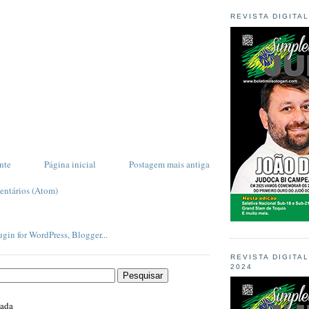
REVISTA DIGITA
nte
Página inicial
Postagem mais antiga
entários (Atom)
REVISTA DIGITA
2024
zada