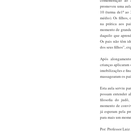
comemoração ao a
promoveu uma aula e
10 (turma de1º ao 3
médio). Os filhos, 
na prática aos pa
momento de grande 
daquilo que aprend
Os pais não têm i
dos seus filhos”, e
Após alongamento
crianças aplicaram 
imobilizações e fi
massagearam os pai
Esta aula serviu pa
possam entender al
filosofia do judô
momento de convivên
já esperam pela p
para mais um momen
Por: Professor Lui