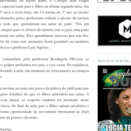
niversário de Jigoro Kano, o Colégio Jean Piaget
special entre pais e filhos na última segunda-feira, dia
º ano) e sexta-feira, dia 14 (turma de 3º ano ao ensino
orientados pelos professores tinham a missão de ensinar
is tudo que aprenderam nas aulas de judô: “Foi um
alegria para os alunos dividirem com os pais uma parte
eram nas aulas. Eles aguardaram ansiosos por este dia.
déia de como este momento ficará guardado na memória
xplicou o professor Luiz Aquino.
 comandado pela professora Rosângela Oliveira, as
REVISTA DIGITA
os golpes preferidos nos pais e vice-versa. Na seqüência,
nalizando a aula, um momento de relaxamento as crianças
s.
ra mostrar aos pais um pouco da prática do judô para que
guns detalhes do que os filhos aprendem nas aulas. A
, com ênfase ao respeito também foi abordado neste
cia. Ao final da aula, pais e filhos saíram satisfeitos e
róxima oportunidade de novamente retornarem ao dojô
to de prazer e diversão.
z Aquino