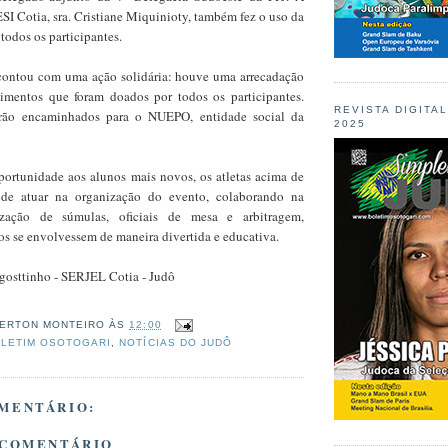
I Cotia, sra. Cristiane Miquinioty, também fez o uso da
todos os participantes.
contou com uma ação solidária: houve uma arrecadação
imentos que foram doados por todos os participantes.
REVISTA DIGITA
erão encaminhados para o NUEPO, entidade social da
2025
portunidade aos alunos mais novos, os atletas acima de
de atuar na organização do evento, colaborando na
zação de súmulas, oficiais de mesa e arbitragem,
os se envolvessem de maneira divertida e educativa.
Agosttinho - SERJEL Cotia - Judô
ERTON MONTEIRO
ÀS
12:00
LETIM OSOTOGARI
,
NOTÍCIAS DO JUDÔ
MENTÁRIO:
 COMENTÁRIO