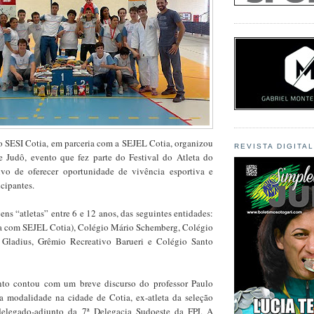
 o SESI Cotia, em parceria com a SEJEL Cotia, organizou
REVISTA DIGITA
 Judô, evento que fez parte do Festival do Atleta do
ivo de oferecer oportunidade de vivência esportiva e
icipantes.
ens “atletas” entre 6 e 12 anos, das seguintes entidades:
ia com SEJEL Cotia), Colégio Mário Schemberg, Colégio
 Gladius, Grêmio Recreativo Barueri e Colégio Santo
nto contou com um breve discurso do professor Paulo
a modalidade na cidade de Cotia, ex-atleta da seleção
 delegado-adjunto da 7ª Delegacia Sudoeste da FPJ. A