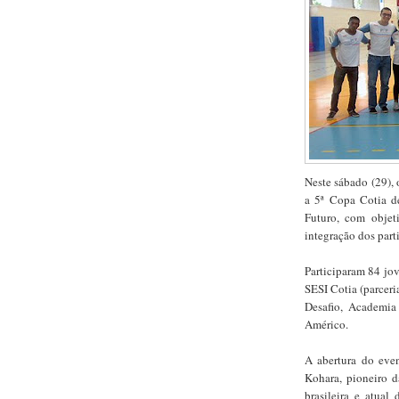
Neste sábado (29),
a 5ª Copa Cotia de
Futuro, com objet
integração dos part
Participaram 84 jov
SESI Cotia (parcer
Desafio, Academia
Américo.
A abertura do eve
Kohara, pioneiro d
brasileira e atual