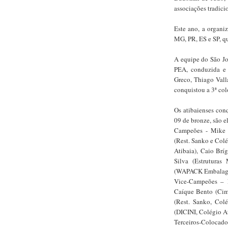
associações tradici
Este ano, a organi
MG, PR, ES e SP, qu
A equipe do São Jo
PEA, conduzida e 
Greco, Thiago Vall
conquistou a 3ª col
Os atibaienses con
09 de bronze, são e
Campeões - Mike 
(Rest. Sanko e Colé
Atibaia), Caio Brí
Silva (Estrutura
(WAPACK Embalagen
Vice-Campeões – F
Caíque Bento (Cime
(Rest. Sanko, Col
(DICINI, Colégio At
Terceiros-Colocado