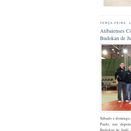
TERÇA-FEIRA, 
Atibaienses C
Budokan de J
Sábado e domingo, 
Paulo, nas depen
Budokan de Judô, o