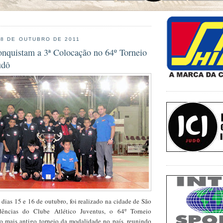
18 DE OUTUBRO DE 2011
onquistam a 3ª Colocação no 64º Torneio
udô
dias 15 e 16 de outubro, foi realizado na cidade de São
dências do Clube Atlético Juventus, o 64º Torneio
 mais antigo torneio da modalidade no país, reunindo