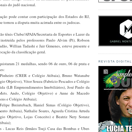
onais do judô nacional.
zação pode contar com participação dos Estados do RJ,
e tornou a disputa muita acirrada entre os judocas.
ão tênis Clube/APAJA/Secretaria de Esportes e Lazer da
instruída pelos professores Paulo Alvim (Pi), Robson
adão, Willian Tadashi e Jair Gimenes, esteve presente e
ocação da classificação geral.
REVISTA DIGITA
quistaram 21 medalhas, sendo 06 de ouro, 06 de prata e
les:
Pinheiro (CRER e Colégio Atibaia), Bruno Watanabe
gio Objetivo), Vitor Souza (Fabrício Pescados e Colégio
gida (LB Empreendimentos Imobiliários), José Paulo da
s Mets. Ando, Colégio Objetivo) e Anne de Macedo
s e Colégio Atibaia);
elipe Breintebach, Haniel Simas (Colégio Objetivo),
nto Atibaia), Nathalie Soares, Agueda Cristina Arruda
égio Objetivo, Lojas Conceito) e Beatriz Nery Soranz
ibaia);
s - Lucas Reis (Irmãos Tsuji Casa das Bombas e Uber-