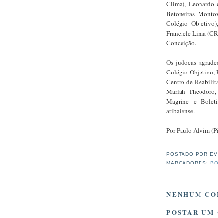
Clima), Leonardo 
Betoneiras Montov
Colégio Objetivo),
Franciele Lima (CR
Conceição.
Os judocas agrade
Colégio Objetivo, 
Centro de Reabilit
Mariah Theodoro, 
Magrine e Bole
atibaiense.
Por Paulo Alvim (P
POSTADO POR
EV
MARCADORES:
BO
NENHUM CO
POSTAR UM