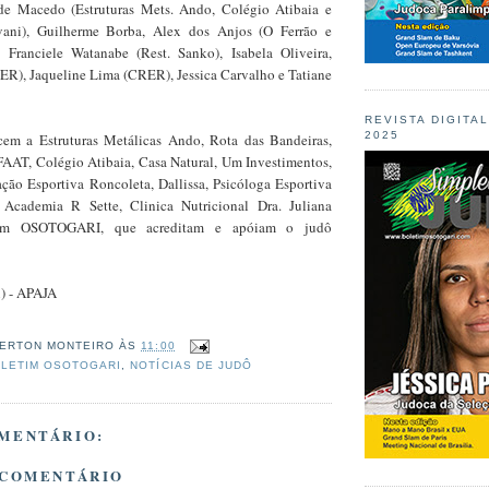
de Macedo (Estruturas Mets. Ando, Colégio Atibaia e
ani), Guilherme Borba, Alex dos Anjos (O Ferrão e
 Franciele Watanabe (Rest. Sanko), Isabela Oliveira,
ER), Jaqueline Lima (CRER), Jessica Carvalho e Tatiane
REVISTA DIGITA
2025
cem a Estruturas Metálicas Ando, Rota das Bandeiras,
FAAT, Colégio Atibaia, Casa Natural, Um Investimentos,
ação Esportiva Roncoleta, Dallissa, Psicóloga Esportiva
Academia R Sette, Clinica Nutricional Dra. Juliana
tim OSOTOGARI, que acreditam e apóiam o judô
i) - APAJA
ERTON MONTEIRO
ÀS
11:00
LETIM OSOTOGARI
,
NOTÍCIAS DE JUDÔ
MENTÁRIO:
 COMENTÁRIO