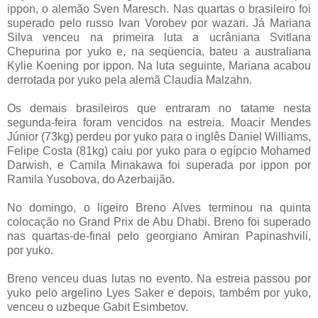
ippon, o alemão Sven Maresch. Nas quartas o brasileiro foi
superado pelo russo Ivan Vorobev por wazari. Já Mariana
Silva venceu na primeira luta a ucrâniana Svitlana
Chepurina por yuko e, na seqüencia, bateu a australiana
Kylie Koening por ippon. Na luta seguinte, Mariana acabou
derrotada por yuko pela alemã Claudia Malzahn.
Os demais brasileiros que entraram no tatame nesta
segunda-feira foram vencidos na estreia. Moacir Mendes
Júnior (73kg) perdeu por yuko para o inglês Daniel Williams,
Felipe Costa (81kg) caiu por yuko para o egípcio Mohamed
Darwish, e Camila Minakawa foi superada por ippon por
Ramila Yusobova, do Azerbaijão.
No domingo, o ligeiro Breno Alves terminou na quinta
colocação no Grand Prix de Abu Dhabi. Breno foi superado
nas quartas-de-final pelo georgiano Amiran Papinashvili,
por yuko.
Breno venceu duas lutas no evento. Na estreia passou por
yuko pelo argelino Lyes Saker e depois, também por yuko,
venceu o uzbeque Gabit Esimbetov.