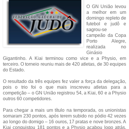
O GN União levou
a melhor em um
domingo repleto de
futebol e judô e
sagrou-se
campeão da Copa
Porto Alegre,
realizada no
Ginásio
Gigantinho. A Kiai terminou como vice e a Physio, em
terceiro. O torneio reuniu mais de 420 atletas, de 30 equipes
do Estado.
O resultado da três equipes fez valer a força da delegação,
pois o trio foi o que mais inscreveu atletas para a
competição – o GN União registrou 54, a Kiai, 60 e a Physio
outros 60 competidores.
Para chegar a mais um título na temporada, os unionistas
somaram 230 pontos, após terem subido no pódio 42 vezes
ao longo do domigo – 16 ouros, 17 pratas e nove bronzes. A
Kiai conquistou 181 pontos e a Physio acabou logo atrás,