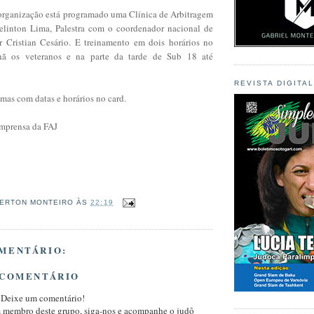
rganização está programado uma Clínica de Arbitragem
elinton Lima, Palestra com o coordenador nacional de
or Cristian Cesário. E treinamento em dois horários no
hã os veteranos e na parte da tarde de Sub 18 até
REVISTA DIGITA
mas com datas e horários no card.
Imprensa da FAJ
ERTON MONTEIRO
ÀS
22:19
MENTÁRIO:
 COMENTÁRIO
 Deixe um comentário!
m membro deste grupo, siga-nos e acompanhe o judô