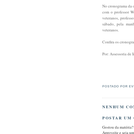
No cronograma da o
com o professor W
veteranos, profess
sábado, pela man
veteranos.
Confira os cronogra
Por: Assessoria de 
POSTADO POR
EV
NENHUM CO
POSTAR UM
Gostou da matéria?
Aproveite e seja u