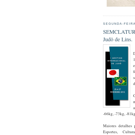
SEGUNDA-FEIRA
SEMCLATUR di
Judô de Lins.
D
e
f
s
d
C
a
-66kg, -73kg, -81k
Maiores detalhes 
Esportes, Cult