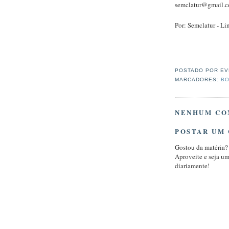
semclatur@gmail.
Por: Semclatur - Li
POSTADO POR
EV
MARCADORES:
BO
NENHUM CO
POSTAR UM
Gostou da matéria?
Aproveite e seja u
diariamente!