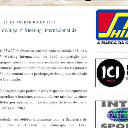
, 13 DE FEVEREIRO DE 2012
vulga 1º Meeting Internacional de
e 25 a 27 de fevereiro será realizado na cidade de Lins o
1º Meeting Internacional de Judô, competição por
quipes, absoluto, que será realizada no masculino e
eminino, podendo participar judocas das classes junior e
ênior e contará com a participação de equipes da cidade
e Ota - Japão.
ada agremiação poderá inscrever apenas uma equipe no
masculino e feminino, com um número máximo de cinco
tletas por equipe, com as seguintes divisões de peso:
g, -90kg e +90Kg.
poderão ser obtidos diretamente com a Secretaria de
ura, Lazer e Turismo do município de Lins: