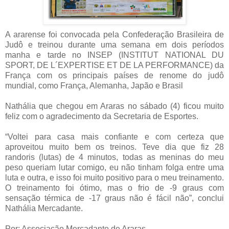
A ararense foi convocada pela Confederação Brasileira de
Judô e treinou durante uma semana em dois períodos
manha e tarde no INSEP (INSTITUT NATIONAL DU
SPORT, DE L´EXPERTISE ET DE LA PERFORMANCE) da
França com os principais países de renome do judô
mundial, como França, Alemanha, Japão e Brasil
Nathália que chegou em Araras no sábado (4) ficou muito
feliz com o agradecimento da Secretaria de Esportes.
“Voltei para casa mais confiante e com certeza que
aproveitou muito bem os treinos. Teve dia que fiz 28
randoris (lutas) de 4 minutos, todas as meninas do meu
peso queriam lutar comigo, eu não tinham folga entre uma
luta e outra, e isso foi muito positivo para o meu treinamento.
O treinamento foi ótimo, mas o frio de -9 graus com
sensação térmica de -17 graus não é fácil não”, conclui
Nathália Mercadante.
Por: Associação Mercadante de Araras