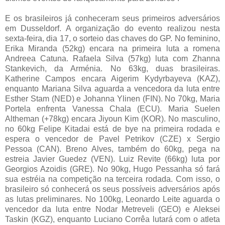
E os brasileiros já conheceram seus primeiros adversários
em Dusseldorf. A organização do evento realizou nesta
sexta-feira, dia 17, o sorteio das chaves do GP. No feminino,
Erika Miranda (52kg) encara na primeira luta a romena
Andreea Catuna. Rafaela Silva (57kg) luta com Zhanna
Stankevich, da Arménia. No 63kg, duas brasileiras.
Katherine Campos encara Aigerim Kydyrbayeva (KAZ),
enquanto Mariana Silva aguarda a vencedora da luta entre
Esther Stam (NED) e Johanna Ylinen (FIN). No 70kg, Maria
Portela enfrenta Vanessa Chala (ECU). Maria Suelen
Altheman (+78kg) encara Jiyoun Kim (KOR). No masculino,
no 60kg Felipe Kitadai está de bye na primeira rodada e
espera o vencedor de Pavel Petrikov (CZE) x Sergio
Pessoa (CAN). Breno Alves, também do 60kg, pega na
estreia Javier Guedez (VEN). Luiz Revite (66kg) luta por
Georgios Azoidis (GRE). No 90kg, Hugo Pessanha só fará
sua estréia na competição na terceira rodada. Com isso, o
brasileiro só conhecerá os seus possíveis adversários após
as lutas preliminares. No 100kg, Leonardo Leite aguarda o
vencedor da luta entre Nodar Metreveli (GEO) e Aleksei
Taskin (KGZ), enquanto Luciano Corrêa lutará com o atleta