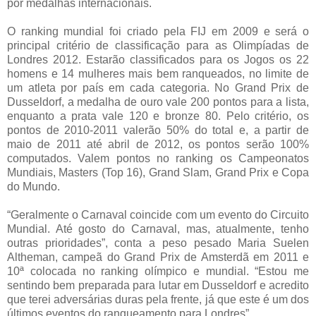
por medalhas internacionais.
O ranking mundial foi criado pela FIJ em 2009 e será o
principal critério de classificação para as Olimpíadas de
Londres 2012. Estarão classificados para os Jogos os 22
homens e 14 mulheres mais bem ranqueados, no limite de
um atleta por país em cada categoria. No Grand Prix de
Dusseldorf, a medalha de ouro vale 200 pontos para a lista,
enquanto a prata vale 120 e bronze 80. Pelo critério, os
pontos de 2010-2011 valerão 50% do total e, a partir de
maio de 2011 até abril de 2012, os pontos serão 100%
computados. Valem pontos no ranking os Campeonatos
Mundiais, Masters (Top 16), Grand Slam, Grand Prix e Copa
do Mundo.
“Geralmente o Carnaval coincide com um evento do Circuito
Mundial. Até gosto do Carnaval, mas, atualmente, tenho
outras prioridades”, conta a peso pesado Maria Suelen
Altheman, campeã do Grand Prix de Amsterdã em 2011 e
10ª colocada no ranking olímpico e mundial. “Estou me
sentindo bem preparada para lutar em Dusseldorf e acredito
que terei adversárias duras pela frente, já que este é um dos
últimos eventos do ranqueamento para Londres”.