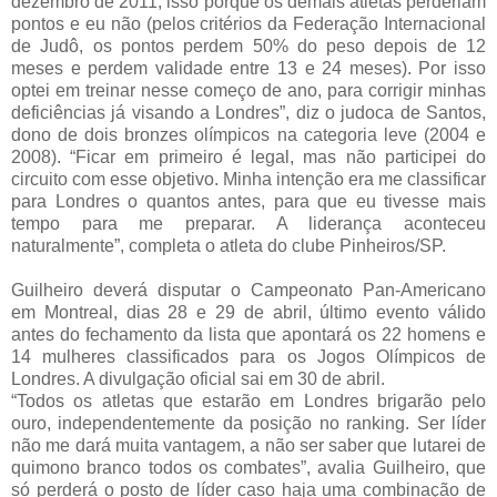
dezembro de 2011, isso porque os demais atletas perderiam
pontos e eu não (pelos critérios da Federação Internacional
de Judô, os pontos perdem 50% do peso depois de 12
meses e perdem validade entre 13 e 24 meses). Por isso
optei em treinar nesse começo de ano, para corrigir minhas
deficiências já visando a Londres”, diz o judoca de Santos,
dono de dois bronzes olímpicos na categoria leve (2004 e
2008). “Ficar em primeiro é legal, mas não participei do
circuito com esse objetivo. Minha intenção era me classificar
para Londres o quantos antes, para que eu tivesse mais
tempo para me preparar. A liderança aconteceu
naturalmente”, completa o atleta do clube Pinheiros/SP.
Guilheiro deverá disputar o Campeonato Pan-Americano
em Montreal, dias 28 e 29 de abril, último evento válido
antes do fechamento da lista que apontará os 22 homens e
14 mulheres classificados para os Jogos Olímpicos de
Londres. A divulgação oficial sai em 30 de abril.
“Todos os atletas que estarão em Londres brigarão pelo
ouro, independentemente da posição no ranking. Ser líder
não me dará muita vantagem, a não ser saber que lutarei de
quimono branco todos os combates”, avalia Guilheiro, que
só perderá o posto de líder caso haja uma combinação de