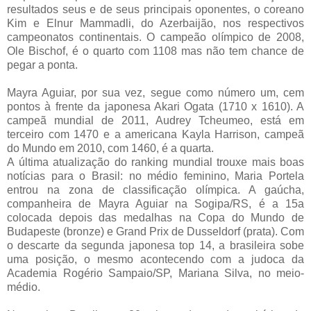
resultados seus e de seus principais oponentes, o coreano
Kim e Elnur Mammadli, do Azerbaijão, nos respectivos
campeonatos continentais. O campeão olímpico de 2008,
Ole Bischof, é o quarto com 1108 mas não tem chance de
pegar a ponta.
Mayra Aguiar, por sua vez, segue como número um, cem
pontos à frente da japonesa Akari Ogata (1710 x 1610). A
campeã mundial de 2011, Audrey Tcheumeo, está em
terceiro com 1470 e a americana Kayla Harrison, campeã
do Mundo em 2010, com 1460, é a quarta.
A última atualização do ranking mundial trouxe mais boas
notícias para o Brasil: no médio feminino, Maria Portela
entrou na zona de classificação olímpica. A gaúcha,
companheira de Mayra Aguiar na Sogipa/RS, é a 15a
colocada depois das medalhas na Copa do Mundo de
Budapeste (bronze) e Grand Prix de Dusseldorf (prata). Com
o descarte da segunda japonesa top 14, a brasileira sobe
uma posição, o mesmo acontecendo com a judoca da
Academia Rogério Sampaio/SP, Mariana Silva, no meio-
médio.