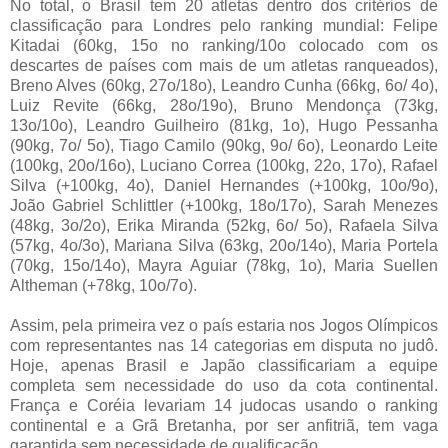
No total, o Brasil tem 20 atletas dentro dos critérios de
classificação para Londres pelo ranking mundial: Felipe
Kitadai (60kg, 15o no ranking/10o colocado com os
descartes de países com mais de um atletas ranqueados),
Breno Alves (60kg, 27o/18o), Leandro Cunha (66kg, 6o/ 4o),
Luiz Revite (66kg, 28o/19o), Bruno Mendonça (73kg,
13o/10o), Leandro Guilheiro (81kg, 1o), Hugo Pessanha
(90kg, 7o/ 5o), Tiago Camilo (90kg, 9o/ 6o), Leonardo Leite
(100kg, 20o/16o), Luciano Correa (100kg, 22o, 17o), Rafael
Silva (+100kg, 4o), Daniel Hernandes (+100kg, 10o/9o),
João Gabriel Schlittler (+100kg, 18o/17o), Sarah Menezes
(48kg, 3o/2o), Erika Miranda (52kg, 6o/ 5o), Rafaela Silva
(57kg, 4o/3o), Mariana Silva (63kg, 20o/14o), Maria Portela
(70kg, 15o/14o), Mayra Aguiar (78kg, 1o), Maria Suellen
Altheman (+78kg, 10o/7o).
Assim, pela primeira vez o país estaria nos Jogos Olímpicos
com representantes nas 14 categorias em disputa no judô.
Hoje, apenas Brasil e Japão classificariam a equipe
completa sem necessidade do uso da cota continental.
França e Coréia levariam 14 judocas usando o ranking
continental e a Grã Bretanha, por ser anfitriã, tem vaga
garantida sem necessidade de qualificação.