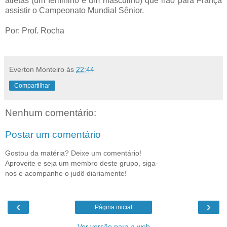
atletas (um feminino e um masculino) que irão para França
assistir o Campeonato Mundial Sênior.
Por: Prof. Rocha
Everton Monteiro
às
22:44
Compartilhar
Nenhum comentário:
Postar um comentário
Gostou da matéria? Deixe um comentário!
Aproveite e seja um membro deste grupo, siga-
nos e acompanhe o judô diariamente!
‹
›
Página inicial
Ver versão para a web