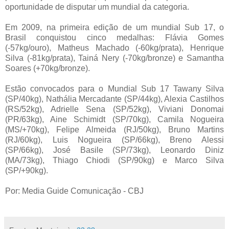
oportunidade de disputar um mundial da categoria.
Em 2009, na primeira edição de um mundial Sub 17, o
Brasil conquistou cinco medalhas: Flávia Gomes
(-57kg/ouro), Matheus Machado (-60kg/prata), Henrique
Silva (-81kg/prata), Tainá Nery (-70kg/bronze) e Samantha
Soares (+70kg/bronze).
Estão convocados para o Mundial Sub 17 Tawany Silva
(SP/40kg), Nathália Mercadante (SP/44kg), Alexia Castilhos
(RS/52kg), Adrielle Sena (SP/52kg), Viviani Donomai
(PR/63kg), Aine Schimidt (SP/70kg), Camila Nogueira
(MS/+70kg), Felipe Almeida (RJ/50kg), Bruno Martins
(RJ/60kg), Luis Nogueira (SP/66kg), Breno Alessi
(SP/66kg), José Basile (SP/73kg), Leonardo Diniz
(MA/73kg), Thiago Chiodi (SP/90kg) e Marco Silva
(SP/+90kg).
Por: Media Guide Comunicação - CBJ