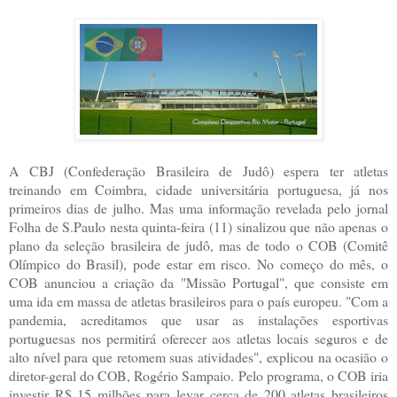
A CBJ (Confederação Brasileira de Judô) espera ter atletas
treinando em Coimbra, cidade universitária portuguesa, já nos
primeiros dias de julho. Mas uma informação revelada pelo jornal
Folha de S.Paulo nesta quinta-feira (11) sinalizou que não apenas o
plano da seleção brasileira de judô, mas de todo o COB (Comitê
Olímpico do Brasil), pode estar em risco. No começo do mês, o
COB anunciou a criação da "Missão Portugal", que consiste em
uma ida em massa de atletas brasileiros para o país europeu. "Com a
pandemia, acreditamos que usar as instalações esportivas
portuguesas nos permitirá oferecer aos atletas locais seguros e de
alto nível para que retomem suas atividades", explicou na ocasião o
diretor-geral do COB, Rogério Sampaio. Pelo programa, o COB iria
investir R$ 15 milhões para levar cerca de 200 atletas brasileiros