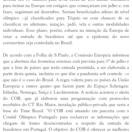
para treinar na Europa em estágios que começariam em julho e, em
fases, seguiriam até dezembro. Seriam beneficiados atletas de nível
olímpico --já classificados para Tóquio ou com chances de se
classificar no atletismo, natação, judô, vela e outras modalidades
individuais. Esse plano, porém, esbarra na intenção da Europa de
vetar a entrada de brasileiros até que a epidemia do novo
coronavírus seja controlada no Brasil.
De acordo com a Folha de S.Paulo, a Comissão Europeia informou
que a abertura das fronteiras externas está prevista para 1º de julho e
que a lista de países que terão entrada permitida, a ser elaborada a
partir desta quinta, incluiria os que têm a pandemia sob controle --o
que não é o caso do Brasil. A regra valeria para os países da União
Europeia e outros quatro que fazem parte do Espaço Schengen:
Islândia, Noruega, Suíça e Liechtenstein. A notícia acionou o alerta
do COB, que já elaborou uma programação com protocolos
recebidos do CT Rio Maior, instalação público-privada que seria a
base do Time Brasil. "O COB está atuando em parceria com o
Comitê Olímpico Português para esclarecer as informações que
chegam de fontes desencontradas a respeito da entrada de
brasileiros em Portugal. O objetivo do COB é oferecer as melhores