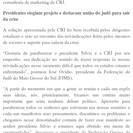
consultoria de marketing da CBJ.
Presidentes elogiam projeto e destacam união do judô para sair
da crise
A solução apresentada pela CBJ foi bem recebida pelos dirigentes
estaduais e veio ao encontro das reivindicações feitas pelos mesmos
de socorro e suporte para saírem da crise.
“Gostaria de parabenizar o presidente Silvio e a CBJ por seu
empenho, sua dedicação no sentido de trazer respostas às nossas
reivindicações nesse momento difícil que todos os estados estamos
enfrentando”, pontuou José Ovídio, presidente da Federação de
Judô do Mato Grosso do Sul (FJMS).
“A partir do momento em que a gente se reuniu e cada um expôs
suas ideias, nós, primeiramente, fixamos um critério muito
importante que seria nenhum debate político. Aproveito para
parabenizar todos os senhores que estiveram nas nossas reuniões e
cada um manifestou seus pensamentos, discutimos os problemas e
chegamos nesse denominador comum de fazer esse manifesto ao
senhor presidente Silvio e estamos aqui abrindo um menu de
oportunidades”, descreveu o presidente da Federação Goiana de