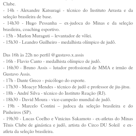
Clube.
- 14h - Alexandre Katsuragi - técnico do Instituto Arrasta e da
seleção brasileira de base.
- 14h30 - Hugo Pessanha – ex-judoca do Minas e da seleção
brasileira, coaching esportivo.
- 15h - Marlon Muraguti – levantador de vôlei.
- 15h30 - Leandro Guilheiro - medalhista olímpico de judô.
Das 16h às 22h no perfil @gustavo.x.assis
- 16h - Flavio Canto - medalhista olímpico de judô.
- 16h30 - Bruno Assis – lutador profissional de MMA e irmão de
Gustavo Assis.
- 17h - Dante Greco - psicólogo do esporte.
- 17h30 - Moacyr Mendes - técnico de judô e professor de jiu-jitsu.
- 18h - André Silva - técnico do Instituto Reação (RJ).
- 18h30 - David Moura - vice-campeão mundial de judô.
- 19h - Marcelo Contini – judoca da seleção brasileira e do
Pinheiros (SP).
- 19h30 - Lucas Coelho e Vinicius Sakamoto - ex-atletas do Minas
Tênis Clube de ginástica e judô, artista do Circo DU Soleil e ex-
atleta da seleção brasileira.