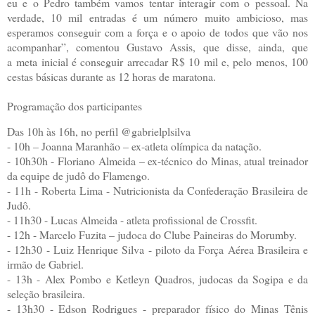
eu e o Pedro também vamos tentar interagir com o pessoal. Na
verdade, 10 mil entradas é um número muito ambicioso, mas
esperamos conseguir com a força e o apoio de todos que vão nos
acompanhar”, comentou Gustavo Assis, que disse, ainda, que
a meta inicial é conseguir arrecadar R$ 10 mil e, pelo menos, 100
cestas básicas durante as 12 horas de maratona.
Programação dos participantes
Das 10h às 16h, no perfil @gabrielplsilva
- 10h – Joanna Maranhão – ex-atleta olímpica da natação.
- 10h30h - Floriano Almeida – ex-técnico do Minas, atual treinador
da equipe de judô do Flamengo.
- 11h - Roberta Lima - Nutricionista da Confederação Brasileira de
Judô.
- 11h30 - Lucas Almeida - atleta profissional de Crossfit.
- 12h - Marcelo Fuzita – judoca do Clube Paineiras do Morumby.
- 12h30 - Luiz Henrique Silva - piloto da Força Aérea Brasileira e
irmão de Gabriel.
- 13h - Alex Pombo e Ketleyn Quadros, judocas da Sogipa e da
seleção brasileira.
- 13h30 - Edson Rodrigues - preparador físico do Minas Tênis