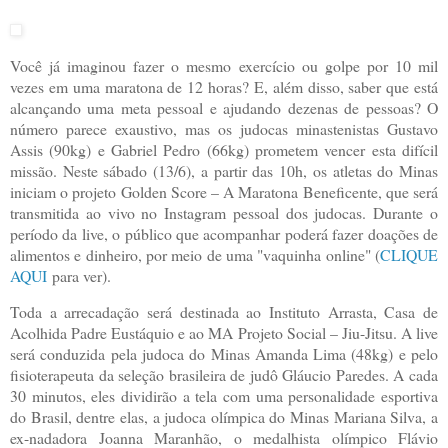
Você já imaginou fazer o mesmo exercício ou golpe por 10 mil
vezes em uma maratona de 12 horas? E, além disso, saber que está
alcançando uma meta pessoal e ajudando dezenas de pessoas? O
número parece exaustivo, mas os judocas minastenistas Gustavo
Assis (90kg) e Gabriel Pedro (66kg) prometem vencer esta difícil
missão. Neste sábado (13/6), a partir das 10h, os atletas do Minas
iniciam o projeto Golden Score – A Maratona Beneficente, que será
transmitida ao vivo no Instagram pessoal dos judocas. Durante o
período da live, o público que acompanhar poderá fazer doações de
alimentos e dinheiro, por meio de uma "vaquinha online" (
CLIQUE
AQUI
para ver).
Toda a arrecadação será destinada ao Instituto Arrasta, Casa de
Acolhida Padre Eustáquio e ao MA Projeto Social – Jiu-Jitsu. A live
será conduzida pela judoca do Minas Amanda Lima (48kg) e pelo
fisioterapeuta da seleção brasileira de judô Gláucio Paredes. A cada
30 minutos, eles dividirão a tela com uma personalidade esportiva
do Brasil, dentre elas, a judoca olímpica do Minas Mariana Silva, a
ex-nadadora Joanna Maranhão, o medalhista olímpico Flávio