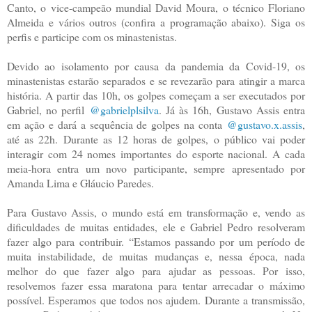
Canto, o vice-campeão mundial David Moura, o técnico Floriano
Almeida e vários outros (confira a programação abaixo). Siga os
perfis e participe com os minastenistas.
Devido ao isolamento por causa da pandemia da Covid-19, os
minastenistas estarão separados e se revezarão para atingir a marca
história. A partir das 10h, os golpes começam a ser executados por
Gabriel, no perfil
@gabrielplsilva
. Já às 16h, Gustavo Assis entra
em ação e dará a sequência de golpes na conta
@gustavo.x.assis
,
até as 22h. Durante as 12 horas de golpes, o público vai poder
interagir com 24 nomes importantes do esporte nacional. A cada
meia-hora entra um novo participante, sempre apresentado por
Amanda Lima e Gláucio Paredes.
Para Gustavo Assis, o mundo está em transformação e, vendo as
dificuldades de muitas entidades, ele e Gabriel Pedro resolveram
fazer algo para contribuir. “Estamos passando por um período de
muita instabilidade, de muitas mudanças e, nessa época, nada
melhor do que fazer algo para ajudar as pessoas. Por isso,
resolvemos fazer essa maratona para tentar arrecadar o máximo
possível. Esperamos que todos nos ajudem. Durante a transmissão,