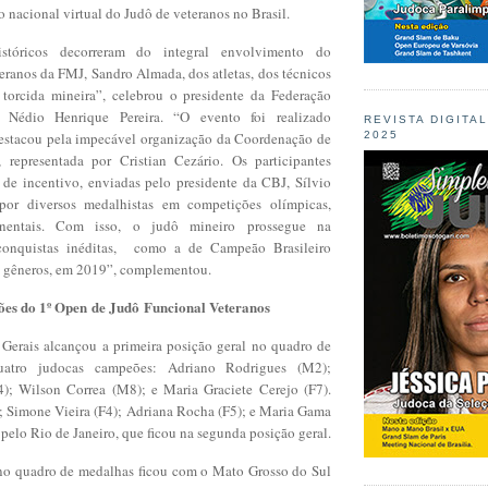
 nacional virtual do Judô de veteranos no Brasil.
istóricos decorreram do integral envolvimento do
eranos da FMJ, Sandro Almada, dos atletas, dos técnicos
torcida mineira”, celebrou o presidente da Federação
 Nédio Henrique Pereira. “O evento foi realizado
REVISTA DIGITA
destacou pela impecável organização da Coordenação de
2025
 representada por Cristian Cezário. Os participantes
 de incentivo, enviadas pelo presidente da CBJ, Sílvio
or diversos medalhistas em competições olímpicas,
nentais. Com isso, o judô mineiro prossegue na
onquistas inéditas, como a de Campeão Brasileiro
s gêneros, em 2019”, complementou.
ões do 1º Open
de Judô
Funcional Veteranos
Gerais alcançou a primeira posição geral no quadro de
atro judocas campeões: Adriano Rodrigues (M2);
); Wilson Correa (M8); e Maria Graciete Cerejo (F7).
); Simone Vieira (F4); Adriana Rocha (F5); e Maria Gama
pelo Rio de Janeiro, que ficou na segunda posição geral.
 no quadro de medalhas ficou com o Mato Grosso do Sul