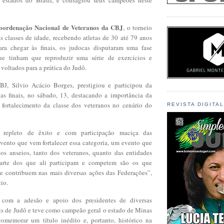
oordenação Nacional de Veteranos da CBJ
, o torneio
as classes de idade, recebendo atletas de 30 até 79 anos
ara chegar às finais, os judocas disputaram uma fase
ue tinham que reproduzir uma série de exercícios e
voltados para a prática do Judô.
BJ, Silvio Acácio Borges, prestigiou e participou da
tas finais, no sábado, 13, destacando a importância da
fortalecimento da classe dos veteranos no cenário do
REVISTA DIGITA
 repleto de êxito e com participação maciça das
vento que vem fortalecer essa categoria, um evento que
s anseios, tanto dos veteranos, quanto das entidades
parte dos que ali participam e competem são os que
e contribuem nas mais diversas ações das Federações”,
io.
 com a adesão e apoio dos presidentes de diversas
is de Judô e teve como campeão geral o estado de Minas
omemorar um título inédito e, portanto, histórico na