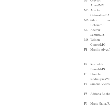
M4
Gleyson
Alves/MG
M5
Acacio
Guimarães/BA
M6
Silvio Tard
Uehara/SP
M7
Ademir
Schultz/SC
M8
Wilson
Correa/MG
F1
Marilia Alves
F2
Rosileide
Bernal/MS
F3
Daniela
Rodruigues/M
F4
Simone Vieira
F5
Adriana Roch
F6
Maria Gama/R