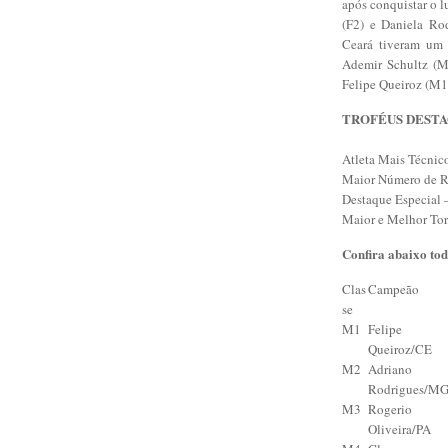
após conquistar o l
(F2) e Daniela Rod
Ceará tiveram um 
Ademir Schultz (M
Felipe Queiroz (M1
TROFÉUS DESTA
Atleta Mais Técnic
Maior Número de Re
Destaque Especial 
Maior e Melhor Tor
Confira abaixo tod
Clas
Campeão
se
M1
Felipe
Queiroz/CE
M2
Adriano
Rodrigues/M
M3
Rogerio
Oliveira/PA