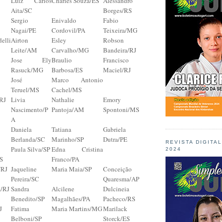
Luiz Carlos
Charles Souza/ES
Alessandro
Aita/SC
Borges/RS
Sergio
Enivaldo
Fabio
Nagai/PE
Cordovil/PA
Teixeira/MG
elli
Airton
Esley
Robson
Leite/AM
Carvalho/MG
Bandeira/RJ
Jose Ely
Braulio
Francisco
Rasuck/MG
Barbosa/ES
Maciel/RJ
José
Marco Antonio
Teruel/MS
Cachel/MS
/RJ
Livia
Nathalie
Emory
Nascimento/P
Pantoja/AM
Spontoni/MS
A
Daniela
Tatiana
Gabriela
Berlanda/SC
Marinho/SP
Dutra/PE
REVISTA DIGITA
Paula Silva/SP
Edna Cristina
2024
S
Franco/PA
/RJ
Jaqueline
Maria Maia/SP
Conceição
Pereira/SC
Quaresma/AP
a/RJ
Sandra
Alcilene
Dulcineia
Benedito/SP
Magalhães/PA
Pacheco/RS
J
Fatima
Maria Martins/MG
Marilack
Belboni/SP
Storck/ES