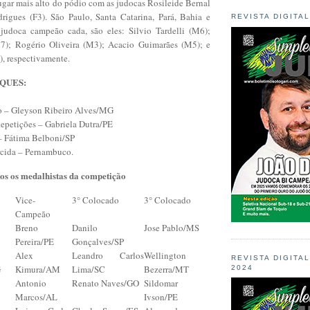
ugar mais alto do pódio com as judocas Rosileide Bernal
rigues (F3). São Paulo, Santa Catarina, Pará, Bahia e
REVISTA DIGITA
judoca campeão cada, são eles: Silvio Tardelli (M6);
7); Rogério Oliveira (M3); Acacio Guimarães (M5); e
), respectivamente.
QUES:
o – Gleyson Ribeiro Alves/MG
petições – Gabriela Dutra/PE
– Fátima Belboni/SP
cida – Pernambuco.
os os medalhistas da competição
Vice-
3° Colocado
3° Colocado
Campeão
Breno
Danilo
Jose Pablo/MS
Pereira/PE
Gonçalves/SP
Alex
Leandro Carlos
Wellington
REVISTA DIGITA
G
Kimura/AM
Lima/SC
Bezerra/MT
2024
Antonio
Renato Naves/GO
Sildomar
Marcos/AL
Ivson/PE