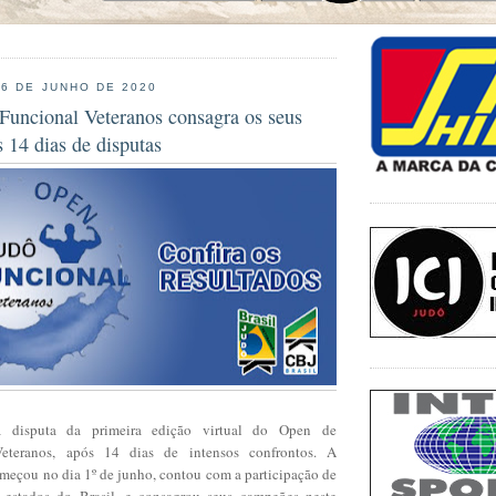
16 DE JUNHO DE 2020
Funcional Veteranos consagra os seus
 14 dias de disputas
 disputa da primeira edição virtual do Open
de
teranos, após 14 dias de intensos confrontos. A
meçou no dia 1º de junho, contou com a participação de
3 estados do Brasil, e consagrou seus campeões neste