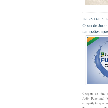
TERÇA-FEIRA, 
Open de Judô 
campeões após
Chegou ao fim a
Judô
Funcional Ve
competição, que co
218 atletas, de 2