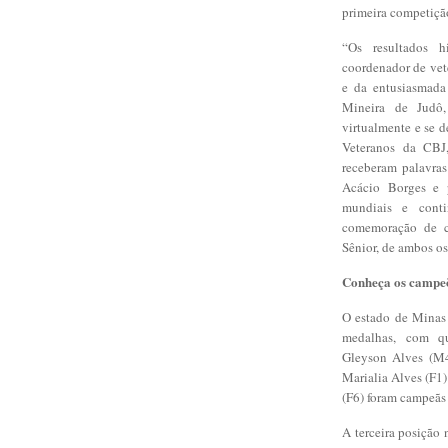
primeira competição
“Os resultados h
coordenador de vet
e da entusiasmada 
Mineira de Judô,
virtualmente e se 
Veteranos da CBJ,
receberam palavras
Acácio Borges e p
mundiais e conti
comemoração de c
Sênior, de ambos o
Conheça os campe
O estado de Minas 
medalhas, com qu
Gleyson Alves (M4
Marialia Alves (F1
(F6) foram campeãs 
A terceira posição