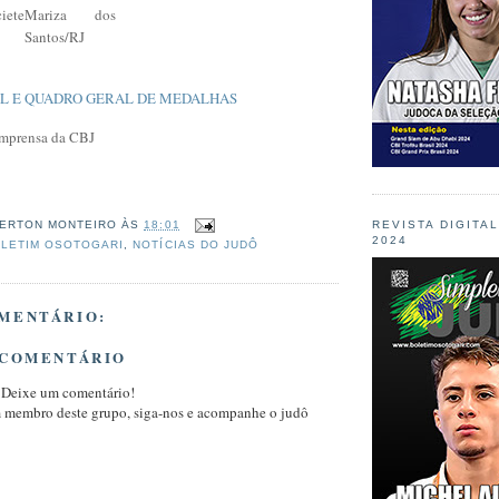
iete
Mariza dos
Santos/RJ
AL E QUADRO GERAL DE MEDALHAS
 Imprensa da CBJ
REVISTA DIGITA
ERTON MONTEIRO
ÀS
18:01
2024
LETIM OSOTOGARI
,
NOTÍCIAS DO JUDÔ
MENTÁRIO:
 COMENTÁRIO
 Deixe um comentário!
m membro deste grupo, siga-nos e acompanhe o judô