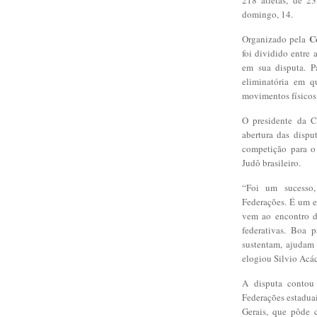
domingo, 14.
C
Organizado pela
foi dividido entre 
em sua disputa. P
eliminatória em q
movimentos físicos 
O presidente da C
abertura das dispu
competição para o 
Judô brasileiro.
“Foi um sucesso,
Federações. É um e
vem ao encontro do
federativas. Boa 
sustentam, ajudam 
elogiou Silvio Acác
A disputa contou
Federações estadua
Gerais, que pôde c