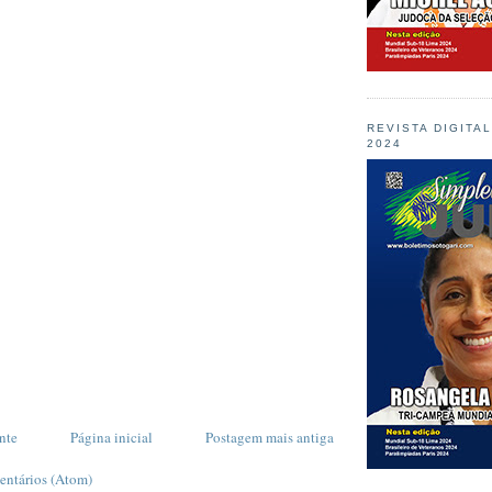
REVISTA DIGITA
2024
nte
Página inicial
Postagem mais antiga
entários (Atom)