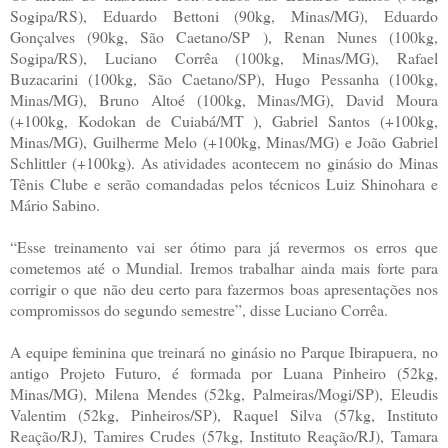
Sogipa/RS), Eduardo Bettoni (90kg, Minas/MG), Eduardo
Gonçalves (90kg, São Caetano/SP ), Renan Nunes (100kg,
Sogipa/RS), Luciano Corrêa (100kg, Minas/MG), Rafael
Buzacarini (100kg, São Caetano/SP), Hugo Pessanha (100kg,
Minas/MG), Bruno Altoé (100kg, Minas/MG), David Moura
(+100kg, Kodokan de Cuiabá/MT ), Gabriel Santos (+100kg,
Minas/MG), Guilherme Melo (+100kg, Minas/MG) e João Gabriel
Schlittler (+100kg). As atividades acontecem no ginásio do Minas
Tênis Clube e serão comandadas pelos técnicos Luiz Shinohara e
Mário Sabino.
“Esse treinamento vai ser ótimo para já revermos os erros que
cometemos até o Mundial. Iremos trabalhar ainda mais forte para
corrigir o que não deu certo para fazermos boas apresentações nos
compromissos do segundo semestre”, disse Luciano Corrêa.
A equipe feminina que treinará no ginásio no Parque Ibirapuera, no
antigo Projeto Futuro, é formada por Luana Pinheiro (52kg,
Minas/MG), Milena Mendes (52kg, Palmeiras/Mogi/SP), Eleudis
Valentim (52kg, Pinheiros/SP), Raquel Silva (57kg, Instituto
Reação/RJ), Tamires Crudes (57kg, Instituto Reação/RJ), Tamara