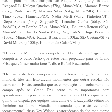
nas disputas no leste europeu são Raquel Silva (52kg, Instituto
Reação/RJ), Ketleyn Quadros (57kg, Minas/MG), Mariana Barros
(63kg, Pinheiros/SP), Mariana Silva (63kg, Minas/MG), Bárbara
Timo (70kg, Flamengo/RJ), Nádia Merli (70kg, Pinheiros/SP),
Diego Santos (60kg, Sogipa/RS), Leandro Cunha (66kg, São
José/SP), Alex Pombo (73kg, Minas/MG), Eduardo Bettoni (90kg,
Minas/MG), Eduardo Santos (90kg, Sogipa/RS), Hugo Pessanha
(100kg, Minas/MG), Rafael Buzacarini (100kg, São Caetano/SP) e
David Moura (+100kg, Kodokan de Cuiabá/MT).
“Depois do Mundial eu competi no Open de Santiago onde
conquistei o ouro. Acho que estou bem preparado para os Grand
Prix, que vão ser muito fortes”, disse Rafael Buzacarini.
“Os países do leste europeu são uma força emergente no judô
mundial. Eles têm feito alguns movimentos que outras escolas não
usam tanto. Então, acredito que as competições e o treinamento de
campo após os Grand Prix serão muito importantes para
aprendermos um pouco mais sobre essas escolas. O Uzbequistão foi
quinto na disputa por equipes masculina e o Cazaquistão sétimo no
feminino no último Mundial, mostrando que estão evoluindo
tecnicamente”, disse Ney Wilson, gestor técnico de alto rendimento