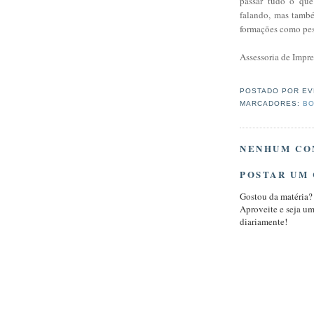
passar tudo o que
falando, mas tamb
formações como pes
Assessoria de Impre
POSTADO POR
EV
MARCADORES:
BO
NENHUM CO
POSTAR UM
Gostou da matéria?
Aproveite e seja u
diariamente!