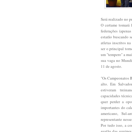
Será realizado no 
O certame tomará l
federações (apenas
estarão buscando s
atletas inscritos 
ser o principal tor
um "tempero" a mais
sua vaga no Mundia
11 de agosto.
"Os Campeonatos Br
alto. Em Salvador
estiveram trein
capacidades técnic
quer perder a opo
importantes do cal
americano, Sul-
representante nesse
Por tudo isso, a c
gestão das equipes