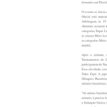
dourados em Pitesti
O evento se inicia
Oficial está marca
Arbitragem, às 19
Abertura ocorrerá
categorias Super Li
as classes Meio Le
as categorias Meio-
manhã.
Após o certame, 
Treinamentos de C
participarem do Nac
Essa atividade con
Yuko Fujii. A jap
Olímpico Brasileir
talentos brasileiros.
"Os atletas brasile
entanto, é preciso 
a formação básica,