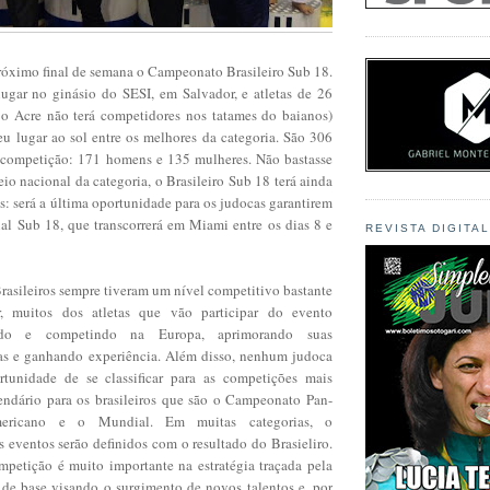
próximo final de semana o Campeonato Brasileiro Sub 18.
ugar no ginásio do SESI, em Salvador, e atletas de 26
 o Acre não terá competidores nos tatames do baianos)
eu lugar ao sol entre os melhores da categoria. São 306
na competição: 171 homens e 135 mulheres. Não bastasse
neio nacional da categoria, o Brasileiro Sub 18 terá ainda
: será a última oportunidade para os judocas garantirem
l Sub 18, que transcorrerá em Miami entre os dias 8 e
REVISTA DIGITA
asileiros sempre tiveram um nível competitivo bastante
, muitos dos atletas que vão participar do evento
ando e competindo na Europa, aprimorando suas
as e ganhando experiência. Além disso, nenhum judoca
rtunidade de se classificar para as competições mais
endário para os brasileiros que são o Campeonato Pan-
americano e o Mundial. Em muitas categorias, o
s eventos serão definidos com o resultado do Brasieliro.
ompetição é muito importante na estratégia traçada pela
 de base visando o surgimento de novos talentos e, por