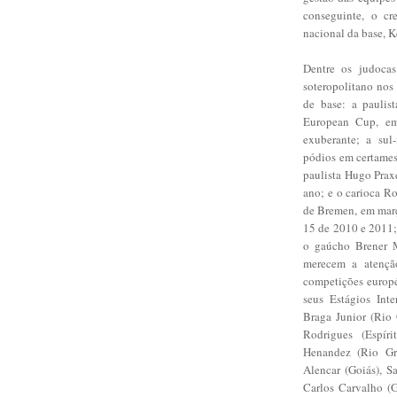
conseguinte, o cr
nacional da base, K
Dentre os judoca
soteropolitano nos
de base: a paulis
European Cup, em 
exuberante; a sul
pódios em certames
paulista Hugo Prax
ano; e o carioca R
de Bremen, em març
15 de 2010 e 2011;
o gaúcho Brener M
merecem a atençã
competições europé
seus Estágios Inte
Braga Junior (Rio 
Rodrigues (Espíri
Henandez (Rio Gr
Alencar (Goiás), S
Carlos Carvalho (G