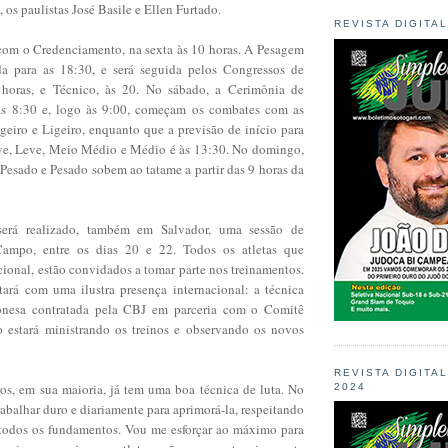
, os paulistas José Basile e Ellen Furtado.
REVISTA DIGITA
 com o Credenciamento, na sexta às 10 horas. A Pesagem
da para as 18:30, e será seguida pelos Congressos de
 horas, e Técnico, às 20. No sábado, a Cerimônia de
 às 8:30 e, logo às 9:00, começam os combates com as
geiro e Ligeiro, enquanto que a previsão de início para
ve, Leve, Meio Médio e Médio é às 13:30. No domingo,
Pesado e Pesado sobem ao tatame a partir das 9 horas da
será realizado, também em Salvador, uma sessão de
ampo, entre os dias 20 e 22. Todos os atletas que
ional, estão convidados a tomar parte nos treinamentos.
tará com uma ilustra presença internacional: a técnica
onesa contratada pela CBJ em parceria com o Comitê
o estará ministrando os treinos e observando os novos
REVISTA DIGITA
iros, em sua maioria, já tem uma boa técnica de luta. No
2024
trabalhar duro e diariamente para aprimorá-la, respeitando
 todos os fundamentos. Vou me esforçar ao máximo para