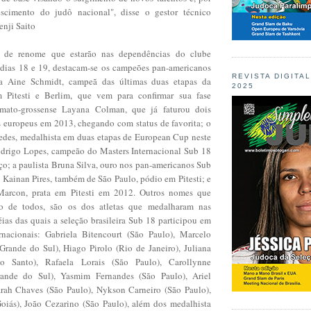
escimento do judô nacional", disse o gestor técnico
enji Saito
s de renome que estarão nas dependências do clube
 dias 18 e 19, destacam-se os campeões pan-americanos
REVISTA DIGITA
ta Aine Schmidt, campeã das últimas duas etapas da
2025
Pitesti e Berlim, que vem para confirmar sua fase
-mato-grossense Layana Colman, que já faturou dois
 europeus em 2013, chegando com status de favorita; o
edes, medalhista em duas etapas de European Cup neste
odrigo Lopes, campeão do Masters Internacional Sub 18
o; a paulista Bruna Silva, ouro nos pan-americanos Sub
 Kainan Pires, também de São Paulo, pódio em Pitesti; e
arcon, prata em Pitesti em 2012. Outros nomes que
o de todos, são os dos atletas que medalharam nas
ias das quais a seleção brasileira Sub 18 participou em
rnacionais: Gabriela Bitencourt (São Paulo), Marcelo
Grande do Sul), Hiago Pirolo (Rio de Janeiro), Juliana
to Santo), Rafaela Lorais (São Paulo), Carollynne
ande do Sul), Yasmim Fernandes (São Paulo), Ariel
arah Chaves (São Paulo), Nykson Carneiro (São Paulo),
oiás), João Cezarino (São Paulo), além dos medalhista