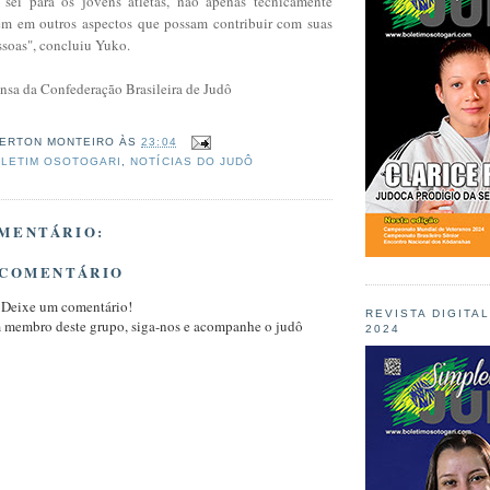
 sei para os jovens atletas, não apenas tecnicamente
ém em outros aspectos que possam contribuir com suas
soas", concluiu Yuko.
nsa da Confederação Brasileira de Judô
ERTON MONTEIRO
ÀS
23:04
LETIM OSOTOGARI
,
NOTÍCIAS DO JUDÔ
MENTÁRIO:
 COMENTÁRIO
 Deixe um comentário!
REVISTA DIGITA
m membro deste grupo, siga-nos e acompanhe o judô
2024