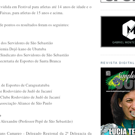
vidida em Festival para atletas até 14 anos de idade e o
Faixas, para atletas de 15 anos e acima.
e pontos os resultados foram os seguintes:
 dos Servidores de São Sebastião
demia Dojô kano de Ubatuba
 Sindicato dos Servidores de São Sebastião
ecretaria de Esportes de Santa Branca
REVISTA DIGITA
a de Esportes de Caraguatatuba
e Rodoviário de Judô de Jacareí
 Clube Rodoviário de Judô de Jacareí
Associação Aliance de São Paulo
o
Alexandre (Professor Pepê de São Sebastião)
sans Camargo - Delegado Regional da 2ª Delegacia da