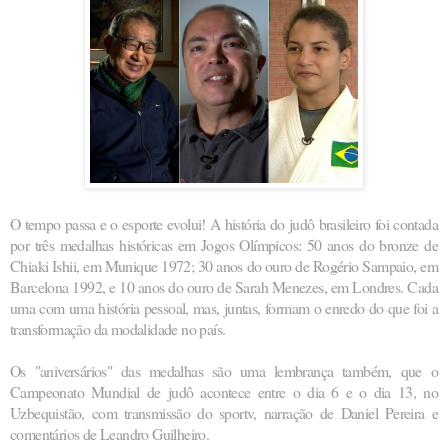
O tempo passa e o esporte evolui! A história do judô brasileiro foi contada
por três medalhas históricas em Jogos Olímpicos: 50 anos do bronze de
Chiaki Ishii, em Munique 1972; 30 anos do ouro de Rogério Sampaio, em
Barcelona 1992, e 10 anos do ouro de Sarah Menezes, em Londres. Cada
uma com uma história pessoal, mas, juntas, formam o enredo do que foi a
transformação da modalidade no país.
Os "aniversários" das medalhas são uma lembrança também, que o
Campeonato Mundial de judô acontece entre o dia 6 e o dia 13, no
Uzbequistão, com transmissão do sportv, narração de Daniel Pereira e
comentários de Leandro Guilheiro.