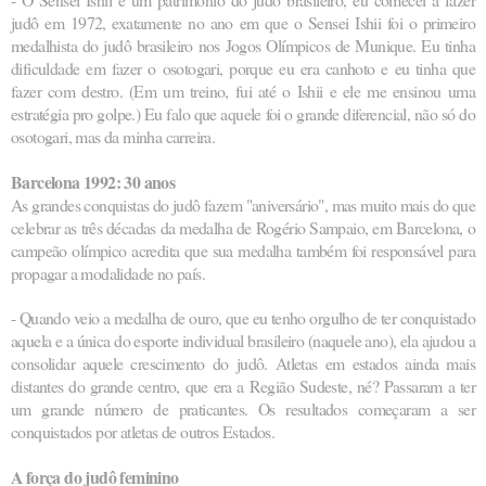
judô em 1972, exatamente no ano em que o Sensei Ishii foi o primeiro
medalhista do judô brasileiro nos Jogos Olímpicos de Munique. Eu tinha
dificuldade em fazer o osotogari, porque eu era canhoto e eu tinha que
fazer com destro. (Em um treino, fui até o Ishii e ele me ensinou uma
estratégia pro golpe.) Eu falo que aquele foi o grande diferencial, não só do
osotogari, mas da minha carreira.
Barcelona 1992: 30 anos
As grandes conquistas do judô fazem "aniversário", mas muito mais do que
celebrar as três décadas da medalha de Rogério Sampaio, em Barcelona, o
campeão olímpico acredita que sua medalha também foi responsável para
propagar a modalidade no país.
- Quando veio a medalha de ouro, que eu tenho orgulho de ter conquistado
aquela e a única do esporte individual brasileiro (naquele ano), ela ajudou a
consolidar aquele crescimento do judô. Atletas em estados ainda mais
distantes do grande centro, que era a Região Sudeste, né? Passaram a ter
um grande número de praticantes. Os resultados começaram a ser
conquistados por atletas de outros Estados.
A força do judô feminino