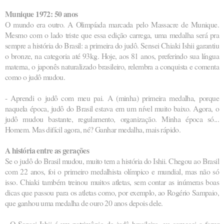
Munique 1972: 50 anos
O mundo era outro. A Olimpíada marcada pelo Massacre de Munique.
Mesmo com o lado triste que essa edição carrega, uma medalha será pra
sempre a história do Brasil: a primeira do judô. Sensei Chiaki Ishii garantiu
o bronze, na categoria até 93kg. Hoje, aos 81 anos, preferindo sua língua
materna, o japonês naturalizado brasileiro, relembra a conquista e comenta
como o judô mudou.
- Aprendi o judô com meu pai. A (minha) primeira medalha, porque
naquela época, judô do Brasil estava em um nível muito baixo. Agora, o
judô mudou bastante, regulamento, organização. Minha época só...
Homem. Mas difícil agora, né? Ganhar medalha, mais rápido.
A história entre as gerações
Se o judô do Brasil mudou, muito tem a história do Ishii. Chegou ao Brasil
com 22 anos, foi o primeiro medalhista olímpico e mundial, mas não só
isso. Chiaki também treinou muitos atletas, sem contar as inúmeras boas
dicas que passou para os atletas como, por exemplo, ao Rogério Sampaio,
que ganhou uma medalha de ouro 20 anos depois dele.
- O Sensei Ishii é um patrimônio do judô brasileiro, eu comecei a fazer