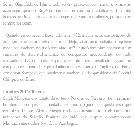
Se na Olimpíada de Ishii o judô só era praticado por homens, o mesmo
aconteceu quando Rogério Sampaio entrou na modalidade. É muito
interessante hoje, termos o maior expoente entre as mulheres, porque nem
sempre foi assim.
- Quando eu comecei a fazer judô, em 1972, inclusive, as competições do
judô feminino eram proibidas por lei. Hoje, virou uma tradição conquistar
medalhas também no judô feminino, né? O judô feminino encontrou um
caminho de desenvolvimento, de conquistas, independente do judô
masculino. Estou muito esperançoso de bom resultado agora no
campeonato mundial e principalmente nos Jogos Olímpicos de Paris,
comentou Sampaio, que atualmente também é vice-presidente do Comitê
Olímpico do Brasil.
Londres 2012: 10 anos
Sarah Menezes é o retrato disso tudo. Natural de Teresina, foi a primeira
brasileira a conquistar a medalha de ouro no judô, conquista essa que
completa 10 anos. Além de inspirar atletas com sua história, ela também é
treinadora da Seleção feminina de judô, que disputa o campeonato
Mundial entre os dias 6 e 13, no Azerbaijão.