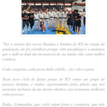
"
Ver o sorriso dos novos Shodans e Sandan do ICI no exame de
graduação, me fez relembrar porque visto um judogui e a mudança
que o judô no dojô dos incansáveis fez na minha vida como mulher
e judoca.
Cada conquista, cada passo dado sofrido… faz valer a pena.
Neste novo ciclo de faixas pretas do ICI vemos um grupo de
pessoas distintas, e unidas vigorosamente pelos pilares que nos
norteiam em busca de um mesmo objetivo: nos tornarmos melhores
como pessoas.
Então, Camaradas, que vocês sejam fortes e corajosos, que não