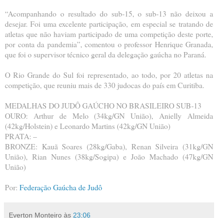
“Acompanhando o resultado do sub-15, o sub-13 não deixou a
desejar. Foi uma excelente participação, em especial se tratando de
atletas que não haviam participado de uma competição deste porte,
por conta da pandemia”, comentou o professor Henrique Granada,
que foi o supervisor técnico geral da delegação gaúcha no Paraná.
O Rio Grande do Sul foi representado, ao todo, por 20 atletas na
competição, que reuniu mais de 330 judocas do país em Curitiba.
MEDALHAS DO JUDÔ GAÚCHO NO BRASILEIRO SUB-13
OURO: Arthur de Melo (34kg/GN União), Anielly Almeida
(42kg/Holstein) e Leonardo Martins (42kg/GN União)
PRATA: –
BRONZE: Kauã Soares (28kg/Gaba), Renan Silveira (31kg/GN
União), Rian Nunes (38kg/Sogipa) e João Machado (47kg/GN
União)
Por:
Federação Gaúcha de Judô
Everton Monteiro
às
23:06