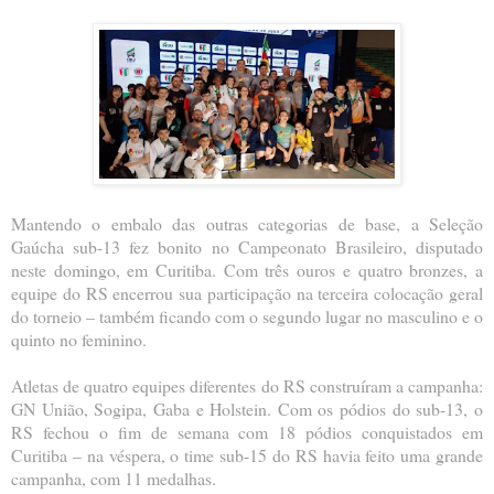
Mantendo o embalo das outras categorias de base, a Seleção
Gaúcha sub-13 fez bonito no Campeonato Brasileiro, disputado
neste domingo, em Curitiba. Com três ouros e quatro bronzes, a
equipe do RS encerrou sua participação na terceira colocação geral
do torneio – também ficando com o segundo lugar no masculino e o
quinto no feminino.
Atletas de quatro equipes diferentes do RS construíram a campanha:
GN União, Sogipa, Gaba e Holstein. Com os pódios do sub-13, o
RS fechou o fim de semana com 18 pódios conquistados em
Curitiba – na véspera, o time sub-15 do RS havia feito uma grande
campanha, com 11 medalhas.