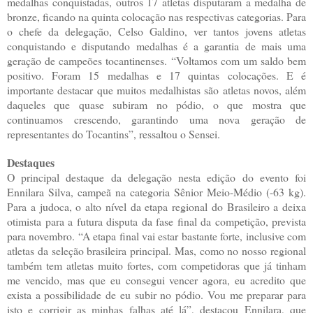
medalhas conquistadas, outros 17 atletas disputaram a medalha de
bronze, ficando na quinta colocação nas respectivas categorias. Para
o chefe da delegação, Celso Galdino, ver tantos jovens atletas
conquistando e disputando medalhas é a garantia de mais uma
geração de campeões tocantinenses. “Voltamos com um saldo bem
positivo. Foram 15 medalhas e 17 quintas colocações. E é
importante destacar que muitos medalhistas são atletas novos, além
daqueles que quase subiram no pódio, o que mostra que
continuamos crescendo, garantindo uma nova geração de
representantes do Tocantins”, ressaltou o Sensei.
Destaques
O principal destaque da delegação nesta edição do evento foi
Ennilara Silva, campeã na categoria Sênior Meio-Médio (-63 kg).
Para a judoca, o alto nível da etapa regional do Brasileiro a deixa
otimista para a futura disputa da fase final da competição, prevista
para novembro. “A etapa final vai estar bastante forte, inclusive com
atletas da seleção brasileira principal. Mas, como no nosso regional
também tem atletas muito fortes, com competidoras que já tinham
me vencido, mas que eu consegui vencer agora, eu acredito que
exista a possibilidade de eu subir no pódio. Vou me preparar para
isto e corrigir as minhas falhas até lá”, destacou Ennilara, que