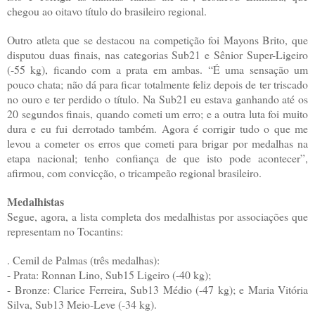
chegou ao oitavo título do brasileiro regional.
Outro atleta que se destacou na competição foi Mayons Brito, que
disputou duas finais, nas categorias Sub21 e Sênior Super-Ligeiro
(-55 kg), ficando com a prata em ambas. “É uma sensação um
pouco chata; não dá para ficar totalmente feliz depois de ter triscado
no ouro e ter perdido o título. Na Sub21 eu estava ganhando até os
20 segundos finais, quando cometi um erro; e a outra luta foi muito
dura e eu fui derrotado também. Agora é corrigir tudo o que me
levou a cometer os erros que cometi para brigar por medalhas na
etapa nacional; tenho confiança de que isto pode acontecer”,
afirmou, com convicção, o tricampeão regional brasileiro.
Medalhistas
Segue, agora, a lista completa dos medalhistas por associações que
representam no Tocantins:
. Cemil de Palmas (três medalhas):
- Prata: Ronnan Lino, Sub15 Ligeiro (-40 kg);
- Bronze: Clarice Ferreira, Sub13 Médio (-47 kg); e Maria Vitória
Silva, Sub13 Meio-Leve (-34 kg).