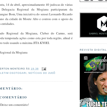
anta, 14 de abril, aproximadamente 40 judocas de várias
 Delegacia Regional da Mogiana participaram da
angue Bom, Uma iniciativa do sensei Leonardo Ricardo
ano da cidade de Monte Alto e contou com o apoio da
s entidades.
ado Regional da Mogiana, Cleber do Carmo, será
oda temporada ações como esta por toda região, afinal é
mpo todo usando a máxima JITA KYOEI.
REVISTA DIGITA
 Regional da Mogiana
ERTON MONTEIRO
ÀS
19:38
LETIM OSOTOGARI
,
NOTÍCIAS DO JUDÔ
MENTÁRIO:
 COMENTÁRIO
 Deixe um comentário!