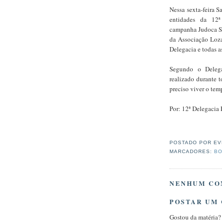
Nessa sexta-feira S
entidades da 12ª
campanha Judoca S
da Associação Loz
Delegacia e todas a
Segundo o Deleg
realizado durante t
preciso viver o te
Por: 12ª Delegacia
POSTADO POR
EV
MARCADORES:
BO
NENHUM CO
POSTAR UM
Gostou da matéria?