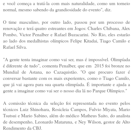
e você começa a tratá-la com mais naturalidade, como um torneio
normal, mesmo sabendo da grandiosidade do evento", diz.
O time masculino, por outro lado, passou por um processo de
renovação e terá quatro estreantes em Jogos: Charles Chibana, Alex
Pombo, Victor Penalber e Rafael Buzacarini. No Rio, eles estarão
ao lado dos medalhistas olímpicos Felipe Kitadai, Tiago Camilo e
Rafael Silva.
"A gente tenta imaginar como vai ser, mas é impossível. Olimpíada
é diferente de tudo", comenta Penalber, que em 2015 foi bronze no
Mundial de Astana, no Cazaquistão. "O que procuro fazer é
conversar bastante com os mais experientes, como o Tiago Camilo,
que já vai agora para sua quarta olimpíada. É importante e ajuda a
gente a imaginar como vai ser o nosso dia lá no Parque Olímpico."
A comissão técnica da seleção foi representada no evento pelos
técnicos Luiz Shinohara, Rosicleia Campos, Fulvio Miyata, Mario
Tsutsui e Mario Sabino, além do médico Matheus Saito, do analista
de desempenho, Leonardo Mataruna, e Ney Wilson, gestor de Alto
Rendimento da CBJ.