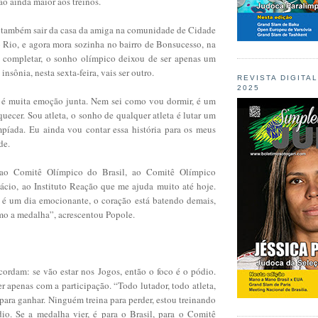
o ainda maior aos treinos.
também sair da casa da amiga na comunidade de Cidade
o Rio, e agora mora sozinha no bairro de Bonsucesso, na
 completar, o sonho olímpico deixou de ser apenas um
nsônia, nesta sexta-feira, vais ser outro.
REVISTA DIGITA
2025
 é muita emoção junta. Nem sei como vou dormir, é um
uecer. Sou atleta, o sonho de qualquer atleta é lutar um
íada. Eu ainda vou contar essa história para os meus
de.
 ao Comitê Olímpico do Brasil, ao Comitê Olímpico
tácio, ao Instituto Reação que me ajuda muito até hoje.
 é um dia emocionante, o coração está batendo demais,
mo a medalha”, acrescentou Popole.
cordam: se vão estar nos Jogos, então o foco é o pódio.
er apenas com a participação. “Todo lutador, todo atleta,
é para ganhar. Ninguém treina para perder, estou treinando
io. Se a medalha vier, é para o Brasil, para o Comitê