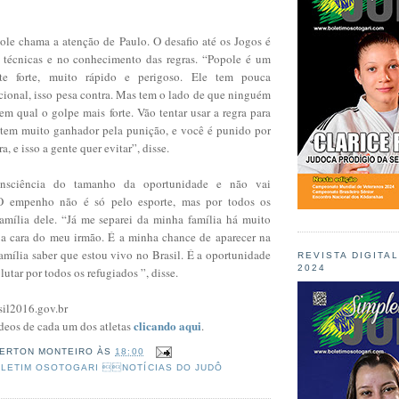
ole chama a atenção de Paulo. O desafio até os Jogos é
s técnicas e no conhecimento das regras. “Popole é um
nte forte, muito rápido e perigoso. Ele tem pouca
cional, isso pesa contra. Mas tem o lado de que ninguém
m qual o golpe mais forte. Vão tentar usar a regra para
 tem muito ganhador pela punição, e você é punido por
a, e isso a gente quer evitar”, disse.
nsciência do tamanho da oportunidade e não vai
O empenho não é só pelo esporte, mas por todos os
família dele. “Já me separei da minha família há muito
 a cara do meu irmão. É a minha chance de aparecer na
amília saber que estou vivo no Brasil. É a oportunidade
REVISTA DIGITA
2024
utar por todos os refugiados ”, disse.
sil2016.gov.br
clicando aqui
deos de cada um dos atletas
.
ERTON MONTEIRO
ÀS
18:00
LETIM OSOTOGARI NOTÍCIAS DO JUDÔ