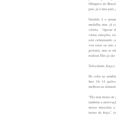
Olímpico do Brasil
país, já é meu país,
Geraldo é o prime
medalha, mas já co
vitória. “Apesar d
várias emoções, is
está culminando co
vou estar ou não 
gostaria, mas se n
realizar. Eles já são
Velocidade, força e 
De volta ao sembla
fino. Os 14 quilo
melhora na alimenta
“Ela tem treino de 
também a motivação
massa muscular, a
treino de força”, 