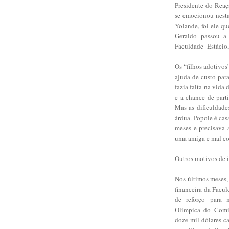
Presidente do Reaç
se emocionou nesta
Yolande, foi ele qu
Geraldo passou a 
Faculdade Estácio,
Os “filhos adotivo
ajuda de custo par
fazia falta na vida
e a chance de part
Mas as dificuldade
árdua. Popole é cas
meses e precisava 
uma amiga e mal co
Outros motivos de 
Nos últimos meses,
financeira da Facul
de reforço para 
Olímpica do Comit
doze mil dólares c