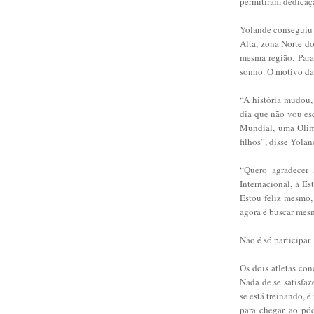
permitiram dedicaçã
Yolande conseguiu 
Alta, zona Norte d
mesma região. Para
sonho. O motivo da i
“A história mudou,
dia que não vou esq
Mundial, uma Olimp
filhos”, disse Yolan
“Quero agradecer
Internacional, à Es
Estou feliz mesmo,
agora é buscar mes
Não é só participar
Os dois atletas con
Nada de se satisfaz
se está treinando, 
para chegar ao pód