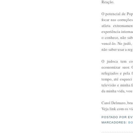
Reação.
O potencial de Pop
focar nas correçõe
atleta extremame
experiência interna
o conhece, não sabe
vencê-lo. No judô,
não saber usar a regr
O judoca tem co
economizar suor. 
refugiados e pela 
tempo, até esqueci
televisão e minha f
da minha vida, vou l
Carol Delmazo, bra
Veja link com os ví
POSTADO POR
EV
MARCADORES:
BO