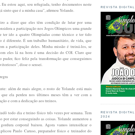
. Eu estou aqui, sou refugiada, tenho documentos neste
REVISTA DIGITA
 já sinto que é a minha casa”, afirmou Yolande.
iro a dizer que eles têm condição de lutar por uma
nsidera a participação nos Jogos Olímpicos uma grande
e ter ido a quatro Olimpíadas como técnico e ter tido
so é diferente. É um trabalho humanitário, de vida, que
m a participação deles. Minha missão é treiná-los, se
com eles lá na hora é uma decisão do COI. Claro que
ão puder, fico feliz pela transformação que conseguimos
 vitoriosos”, disse o sensei.
regra
nte: além de mais alegre, o rosto de Yolande está mais
s que ela perdeu nos últimos meses têm a ver com a
ção e com a dedicação aos treinos.
judô todo dia e treino físico três vezes por semana. Tem
REVISTA DIGITA
2024
 por estar conseguindo as coisas. Yolande aumentou a
 gordura corporal baixou. Agora vamos intensificar o
explicou Paulo Caruso, preparador físico e treinador do