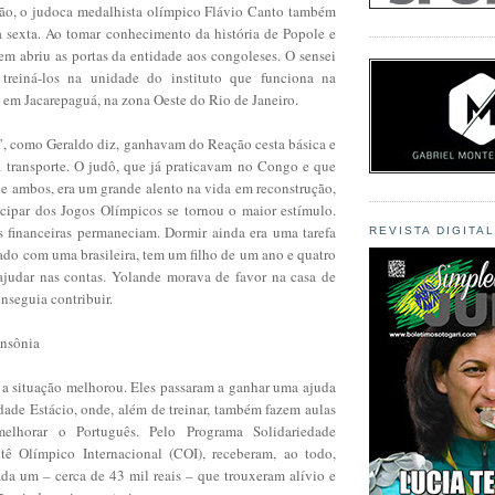
ão, o judoca medalhista olímpico Flávio Canto também
 sexta. Ao tomar conhecimento da história de Popole e
em abriu as portas da entidade aos congoleses. O sensei
treiná-los na unidade do instituto que funciona na
 em Jacarepaguá, na zona Oeste do Rio de Janeiro.
s”, como Geraldo diz, ganhavam do Reação cesta básica e
a transporte. O judô, que já praticavam no Congo e que
 de ambos, era um grande alento na vida em reconstrução,
icipar dos Jogos Olímpicos se tornou o maior estímulo.
s financeiras permaneciam. Dormir ainda era uma tarefa
REVISTA DIGITA
ado com uma brasileira, tem um filho de um ano e quatro
ajudar nas contas. Yolande morava de favor na casa de
nseguia contribuir.
insônia
 a situação melhorou. Eles passaram a ganhar uma ajuda
dade Estácio, onde, além de treinar, também fazem aulas
melhorar o Português. Pelo Programa Solidariedade
ê Olímpico Internacional (COI), receberam, ao todo,
ada um – cerca de 43 mil reais – que trouxeram alívio e