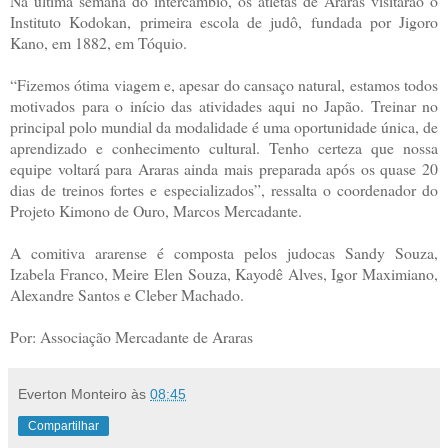
Na última semana do intercâmbio, os atletas de Araras visitarão o
Instituto Kodokan, primeira escola de judô, fundada por Jigoro
Kano, em 1882, em Tóquio.
“Fizemos ótima viagem e, apesar do cansaço natural, estamos todos
motivados para o início das atividades aqui no Japão. Treinar no
principal polo mundial da modalidade é uma oportunidade única, de
aprendizado e conhecimento cultural. Tenho certeza que nossa
equipe voltará para Araras ainda mais preparada após os quase 20
dias de treinos fortes e especializados”, ressalta o coordenador do
Projeto Kimono de Ouro, Marcos Mercadante.
A comitiva ararense é composta pelos judocas Sandy Souza,
Izabela Franco, Meire Elen Souza, Kayodê Alves, Igor Maximiano,
Alexandre Santos e Cleber Machado.
Por: Associação Mercadante de Araras
Everton Monteiro
às
08:45
Compartilhar