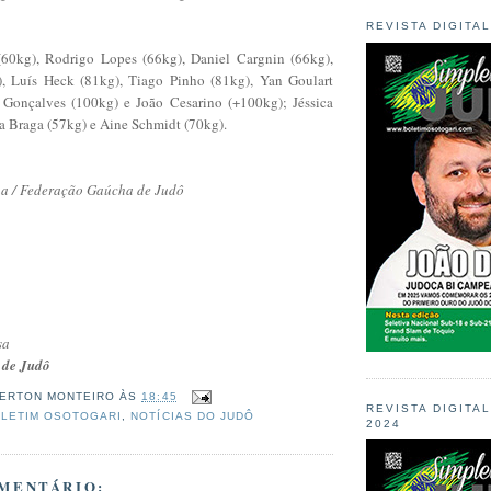
REVISTA DIGITA
60kg), Rodrigo Lopes (66kg), Daniel Cargnin (66kg),
, Luís Heck (81kg), Tiago Pinho (81kg), Yan Goulart
 Gonçalves (100kg) e João Cesarino (+100kg); Jéssica
a Braga (57kg) e Aine Schmidt (70kg).
na / Federação Gaúcha de Judô
sa
 de Judô
ERTON MONTEIRO
ÀS
18:45
REVISTA DIGITA
LETIM OSOTOGARI
,
NOTÍCIAS DO JUDÔ
2024
MENTÁRIO: