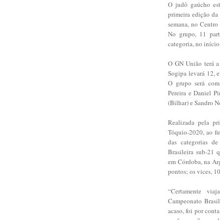
O judô gaúcho est
primeira edição da 
semana, no Centro 
No grupo, 11 par
categoria, no iníci
O GN União terá a 
Sogipa levará 12, 
O grupo será coma
Pereira e Daniel P
(Bilhar) e Sandro Ne
Realizada pela pri
Tóquio-2020, ao fi
das categorias de
Brasileira sub-21 
em Córdoba, na Ar
pontos; os vices, 10
“Certamente viaj
Campeonato Brasil
acaso, foi por cont