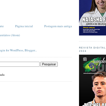
nte
Página inicial
Postagem mais antiga
entários (Atom)
REVISTA DIGITA
2024
zada