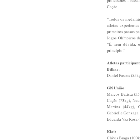
professores”, ress
Cação.
“Todos os medalhis
atletas experient
primeiros passos pa
Jogos Olímpicos de
“É, sem dúvida, u
princípio.”
Atletas participant
Bilhar:
Daniel Passos (55k
GN União:
Marcos Batista (55
Cação (73kg), Nuci
Martins (44kg), 
Gabrielle Gonzaga 
Eduarda Vaz Rosa 
Kiai:
Clóvis Braga (100k