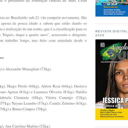
alta o presidente da Federação Gaúcha de Judô, César
tas no Brasileirão sub-21 vão competir novamente. São
es apesar da pouca idade e sabem que estão dando os
ra a realização de um sonho, que é a classificação para os
REVISTA DIGITA
 Tóquio, daqui a quatro anos”, acrescenta o dirigente.
2025
m trabalho longo, mas feito com seriedade desde o
es:
g) e Alexandre Meneghini (73kg).
kg), Hiago Pirolo (66kg), Airton Rosa (66kg), Gustavo
ano Aguiar (81kg) e Laurence Oliveira (81kg); Natália
Gabriela Clemente (48kg), Vitória Camargo (52kg),
(57kg), Nayara Leandro (57kg), Camila Zeferino (63kg),
(70kg) e Bruna Campos (70kg).
g); Ana Caroline Martins (52kg).