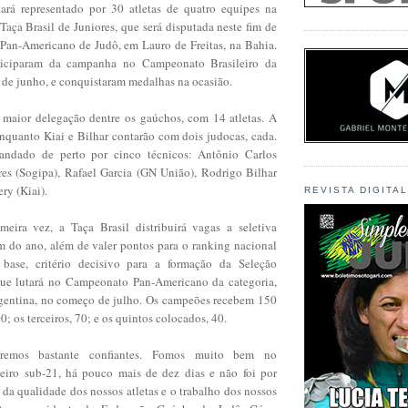
ará representado por 30 atletas de quatro equipes na
Taça Brasil de Juniores, que será disputada neste fim de
Pan-Americano de Judô, em Lauro de Freitas, na Bahia.
ticiparam da campanha no Campeonato Brasileiro da
o de junho, e conquistaram medalhas na ocasião.
maior delegação dentre os gaúchos, com 14 atletas. A
enquanto Kiai e Bilhar contarão com dois judocas, cada.
ndado de perto por cinco técnicos: Antônio Carlos
ires (Sogipa), Rafael Garcia (GN União), Rodrigo Bilhar
ry (Kiai).
REVISTA DIGITA
meira vez, a Taça Brasil distribuirá vagas a seletiva
m do ano, além de valer pontos para o ranking nacional
 base, critério decisivo para a formação da Seleção
que lutará no Campeonato Pan-Americano da categoria,
gentina, no começo de julho. Os campeões recebem 150
0; os terceiros, 70; e os quintos colocados, 40.
aremos bastante confiantes. Fomos muito bem no
eiro sub-21, há pouco mais de dez dias e não foi por
a da qualidade dos nossos atletas e o trabalho dos nossos