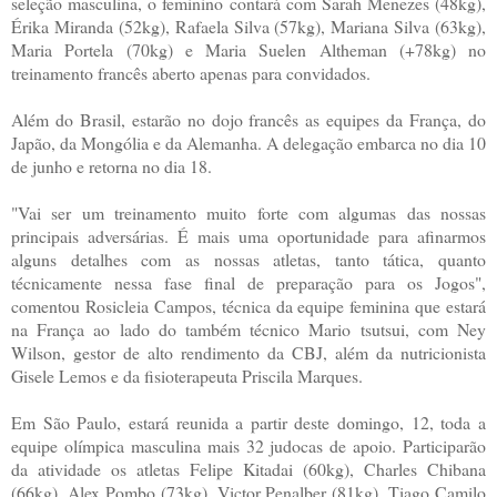
seleção masculina, o feminino contará com Sarah Menezes (48kg),
Érika Miranda (52kg), Rafaela Silva (57kg), Mariana Silva (63kg),
Maria Portela (70kg) e Maria Suelen Altheman (+78kg) no
treinamento francês aberto apenas para convidados.
Além do Brasil, estarão no dojo francês as equipes da França, do
Japão, da Mongólia e da Alemanha. A delegação embarca no dia 10
de junho e retorna no dia 18.
"Vai ser um treinamento muito forte com algumas das nossas
principais adversárias. É mais uma oportunidade para afinarmos
alguns detalhes com as nossas atletas, tanto tática, quanto
técnicamente nessa fase final de preparação para os Jogos",
comentou Rosicleia Campos, técnica da equipe feminina que estará
na França ao lado do também técnico Mario tsutsui, com Ney
Wilson, gestor de alto rendimento da CBJ, além da nutricionista
Gisele Lemos e da fisioterapeuta Priscila Marques.
Em São Paulo, estará reunida a partir deste domingo, 12, toda a
equipe olímpica masculina mais 32 judocas de apoio. Participarão
da atividade os atletas Felipe Kitadai (60kg), Charles Chibana
(66kg), Alex Pombo (73kg), Victor Penalber (81kg), Tiago Camilo