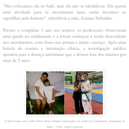
"Nós colocamos ela no balé, mas ela não se identificou. Ela queria
uma atividade para se movimentar mais, então trocamos as
sapatilhas pelo kimono", relembrou a mãe, Josiane Sobrinho.
Prestes a completar 1 ano nos treinos, os professores observaram
uma queda no rendimento e a jovem começou a sentir desconforto
nos movimentos, com dores nas pernas e muito cansaço. Após uma
bateria de exames e internação clínica, a investigação médica
apontou para a doença autoimune que a deixou fora dos tatames por
mais de 5 anos.
A mãe Josiane com a filha Júlia Camily durante a internação e na vitória no Campeonato Amapaense de
Judô — Foto: Arquivo pessoal