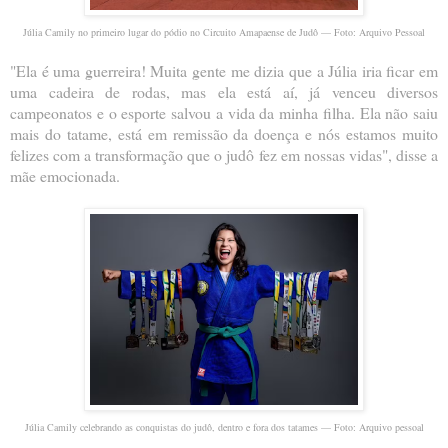
Júlia Camily no primeiro lugar do pódio no Circuito Amapaense de Judô — Foto: Arquivo Pessoal
"Ela é uma guerreira! Muita gente me dizia que a Júlia iria ficar em
uma cadeira de rodas, mas ela está aí, já venceu diversos
campeonatos e o esporte salvou a vida da minha filha. Ela não saiu
mais do tatame, está em remissão da doença e nós estamos muito
felizes com a transformação que o judô fez em nossas vidas", disse a
mãe emocionada.
Júlia Camily celebrando as conquistas do judô, dentro e fora dos tatames — Foto: Arquivo pessoal