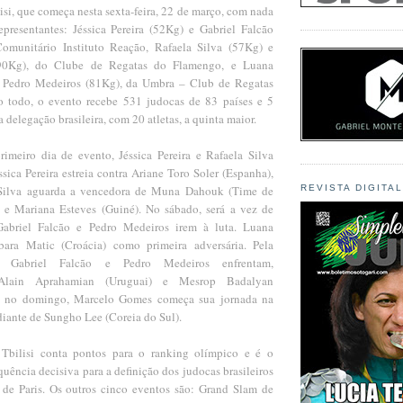
si, que começa nesta sexta-feira, 22 de março, com nada
resentantes: Jéssica Pereira (52Kg) e Gabriel Falcão
omunitário Instituto Reação, Rafaela Silva (57Kg) e
0Kg), do Clube de Regatas do Flamengo, e Luana
 Pedro Medeiros (81Kg), da Umbra – Club de Regatas
 todo, o evento recebe 531 judocas de 83 países e 5
 delegação brasileira, com 20 atletas, a quinta maior.
primeiro dia de evento, Jéssica Pereira e Rafaela Silva
sica Pereira estreia contra Ariane Toro Soler (Espanha),
Silva aguarda a vencedora de Muna Dahouk (Time de
REVISTA DIGITA
 e Mariana Esteves (Guiné). No sábado, será a vez de
abriel Falcão e Pedro Medeiros irem à luta. Luana
bara Matic (Croácia) como primeira adversária. Pela
, Gabriel Falcão e Pedro Medeiros enfrentam,
, Alain Aprahamian (Uruguai) e Mesrop Badalyan
m, no domingo, Marcelo Gomes começa sua jornada na
diante de Sungho Lee (Coreia do Sul).
bilisi conta pontos para o ranking olímpico e é o
uência decisiva para a definição dos judocas brasileiros
de Paris. Os outros cinco eventos são: Grand Slam de