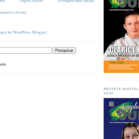
nte
Página inicial
Postagem mais antiga
entários (Atom)
zada
REVISTA DIGITA
2024