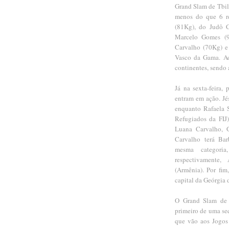
Grand Slam de Tbili
menos do que 6 rep
(81Kg), do Judô C
Marcelo Gomes (9
Carvalho (70Kg) e
Vasco da Gama. Ao
continentes, sendo a
Já na sexta-feira, 
entram em ação. Jés
enquanto Rafaela 
Refugiados da FIJ)
Luana Carvalho, G
Carvalho terá Bar
mesma categoria
respectivamente
(Armênia). Por fi
capital da Geórgia 
O Grand Slam de T
primeiro de uma seq
que vão aos Jogos 