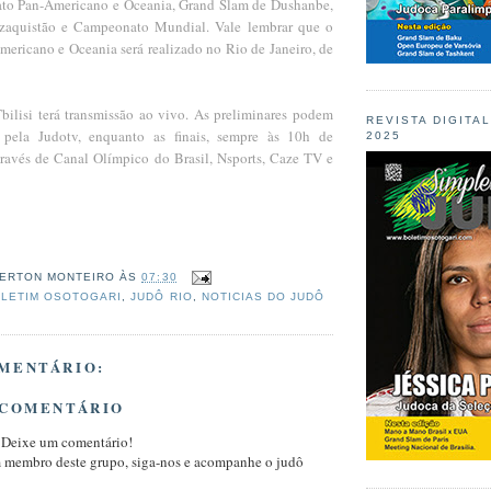
to Pan-Americano e Oceania, Grand Slam de Dushanbe,
aquistão e Campeonato Mundial. Vale lembrar que o
ricano e Oceania será realizado no Rio de Janeiro, de
ilisi terá transmissão ao vivo. As preliminares podem
REVISTA DIGITA
pela Judotv, enquanto as finais, sempre às 10h de
2025
través de Canal Olímpico do Brasil, Nsports, Caze TV e
ERTON MONTEIRO
ÀS
07:30
LETIM OSOTOGARI
,
JUDÔ RIO
,
NOTICIAS DO JUDÔ
MENTÁRIO:
 COMENTÁRIO
 Deixe um comentário!
m membro deste grupo, siga-nos e acompanhe o judô