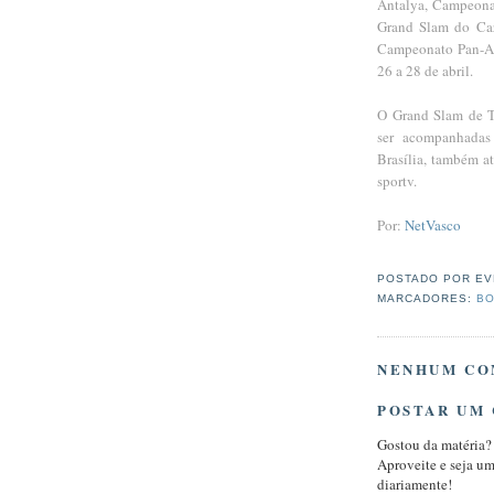
Antalya, Campeona
Grand Slam do Caz
Campeonato Pan-Ame
26 a 28 de abril.
O Grand Slam de Tb
ser acompanhadas 
Brasília, também a
sportv.
Por:
NetVasco
POSTADO POR
EV
MARCADORES:
BO
NENHUM CO
POSTAR UM
Gostou da matéria?
Aproveite e seja u
diariamente!