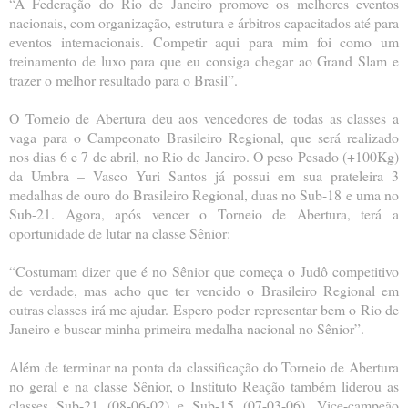
“A Federação do Rio de Janeiro promove os melhores eventos
nacionais, com organização, estrutura e árbitros capacitados até para
eventos internacionais. Competir aqui para mim foi como um
treinamento de luxo para que eu consiga chegar ao Grand Slam e
trazer o melhor resultado para o Brasil”.
O Torneio de Abertura deu aos vencedores de todas as classes a
vaga para o Campeonato Brasileiro Regional, que será realizado
nos dias 6 e 7 de abril, no Rio de Janeiro. O peso Pesado (+100Kg)
da Umbra – Vasco Yuri Santos já possui em sua prateleira 3
medalhas de ouro do Brasileiro Regional, duas no Sub-18 e uma no
Sub-21. Agora, após vencer o Torneio de Abertura, terá a
oportunidade de lutar na classe Sênior:
“Costumam dizer que é no Sênior que começa o Judô competitivo
de verdade, mas acho que ter vencido o Brasileiro Regional em
outras classes irá me ajudar. Espero poder representar bem o Rio de
Janeiro e buscar minha primeira medalha nacional no Sênior”.
Além de terminar na ponta da classificação do Torneio de Abertura
no geral e na classe Sênior, o Instituto Reação também liderou as
classes Sub-21 (08-06-02) e Sub-15 (07-03-06). Vice-campeão