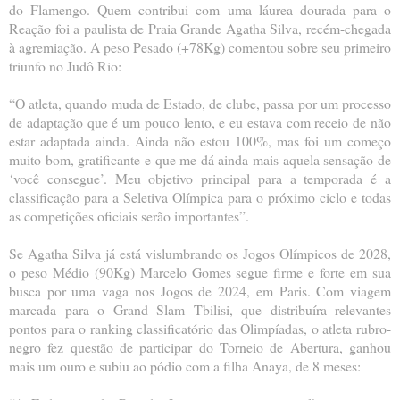
do Flamengo. Quem contribui com uma láurea dourada para o
Reação foi a paulista de Praia Grande Agatha Silva, recém-chegada
à agremiação. A peso Pesado (+78Kg) comentou sobre seu primeiro
triunfo no Judô Rio:
“O atleta, quando muda de Estado, de clube, passa por um processo
de adaptação que é um pouco lento, e eu estava com receio de não
estar adaptada ainda. Ainda não estou 100%, mas foi um começo
muito bom, gratificante e que me dá ainda mais aquela sensação de
‘você consegue’. Meu objetivo principal para a temporada é a
classificação para a Seletiva Olímpica para o próximo ciclo e todas
as competições oficiais serão importantes”.
Se Agatha Silva já está vislumbrando os Jogos Olímpicos de 2028,
o peso Médio (90Kg) Marcelo Gomes segue firme e forte em sua
busca por uma vaga nos Jogos de 2024, em Paris. Com viagem
marcada para o Grand Slam Tbilisi, que distribuíra relevantes
pontos para o ranking classificatório das Olimpíadas, o atleta rubro-
negro fez questão de participar do Torneio de Abertura, ganhou
mais um ouro e subiu ao pódio com a filha Anaya, de 8 meses: