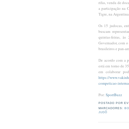
rifas, venda de doc
a participação na 
Tigre, na Argentina
Os 15 judocas, en
buscam representar
quintas-feiras, à
Governador, com o 
brasileiros e pan-a
De acordo com a pr
está em torno de 35 
em colaborar pod
https://www.vakinh
competicao-interna
Por:
SportBuzz
POSTADO POR
EV
MARCADORES:
BO
JUDÔ