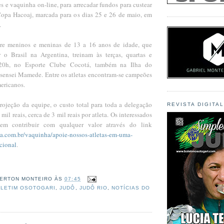
es e vaquinha on-line, para arrecadar fundos para custear
Copa Hacoaj, marcada para os dias 25 e 26 de maio, em
.
tre meninos e meninas de 13 a 16 anos de idade, que
 o Brasil na Argentina, treinam às terças, quartas e
s 20h, no Esporte Clube Cocotá, também na Ilha do
sensei Mamede. Entre os atletas encontram-se campeões
mericanos.
ojeção da equipe, o custo total para toda a delegação
REVISTA DIGITA
mil reais, cerca de 3 mil reais por atleta. Os interessados
em contribuir com qualquer valor através do link
a.com.br/vaquinha/apoie-nossos-atletas-em-uma-
cional
.
ERTON MONTEIRO
ÀS
07:45
LETIM OSOTOGARI
,
JUDÔ
,
JUDÔ RIO
,
NOTÍCIAS DO