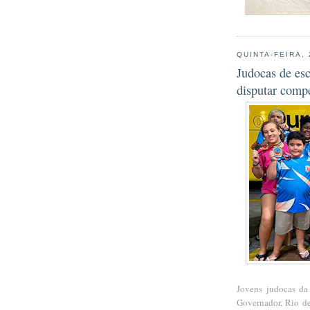
QUINTA-FEIRA,
Judocas de es
disputar comp
Jovens judocas da
Governador, Rio d