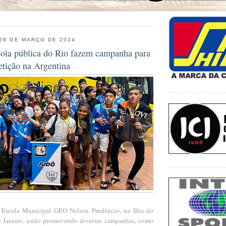
 28 DE MARÇO DE 2024
cola pública do Rio fazem campanha para
etição na Argentina
 Escola Municipal GEO Nelson Prudêncio, na Ilha do
e Janeiro, estão promovendo diversas campanhas, como