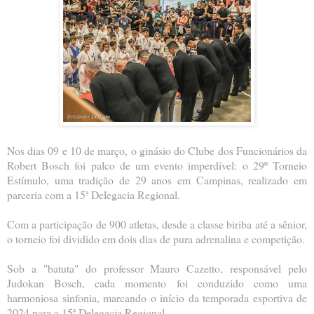
Nos dias 09 e 10 de março, o ginásio do Clube dos Funcionários da
Robert Bosch foi palco de um evento imperdível: o 29º Torneio
Estímulo, uma tradição de 29 anos em Campinas, realizado em
parceria com a 15ª Delegacia Regional.
Com a participação de 900 atletas, desde a classe biriba até a sênior,
o torneio foi dividido em dois dias de pura adrenalina e competição.
Sob a "batuta" do professor Mauro Cazetto, responsável pelo
Judokan Bosch, cada momento foi conduzido como uma
harmoniosa sinfonia, marcando o início da temporada esportiva de
2024 para a 15ª Delegacia Regional.