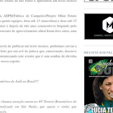
 do estado de São Paulo e apresentou um nível técnico
 a ADPM/Fábrica de Campeões/Projeto Olhar Futuro
m quatro equipes, duas sub 13 (masculina) e duas sub 15
ina) e depois de três anos consecutivos brigando pelo
porcento de aproveitamento afinal foram dois ouros, uma
invés de publicar um texto técnico, preferimos enviar a
feito por um avô de judoca que, emocionado, descreve
REVISTA DIGITA
presenciando este evento que é sem sombra de dúvidas
 nosso esporte.
éritos do Judô no Brasil!!!
e chamou atenção ontem no 49º Torneio Beneméritos do
 realizado em São Paulo, que quero e tenho que
vocês.