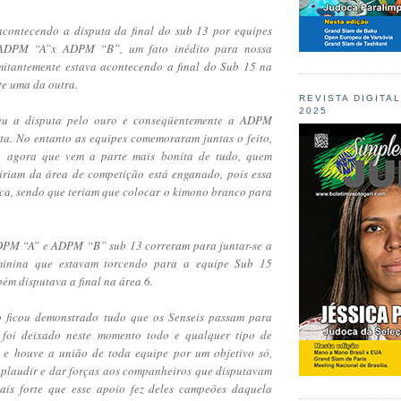
acontecendo a disputa da final do sub 13 por equipes
 ADPM “A”x ADPM “B”, um fato inédito para nossa
itantemente estava acontecendo a final do Sub 15 na
te uma da outra.
REVISTA DIGITA
2025
 a disputa pelo ouro e conseqüentemente a ADPM
ta. No entanto as equipes comemoraram juntas o feito,
, agora que vem a parte mais bonita de tudo, quem
iriam da área de competição está enganado, pois essa
gica, sendo que teriam que colocar o kimono branco para
DPM “A” e ADPM “B” sub 13 correram para juntar-se a
minina que estavam torcendo para a equipe Sub 15
ém disputava a final na área 6.
to ficou demonstrado tudo que os Senseis passam para
 foi deixado neste momento todo e qualquer tipo de
o e houve a união de toda equipe por um objetivo só,
, aplaudir e dar forças aos companheiros que disputavam
ais forte que esse apoio fez deles campeões daquela