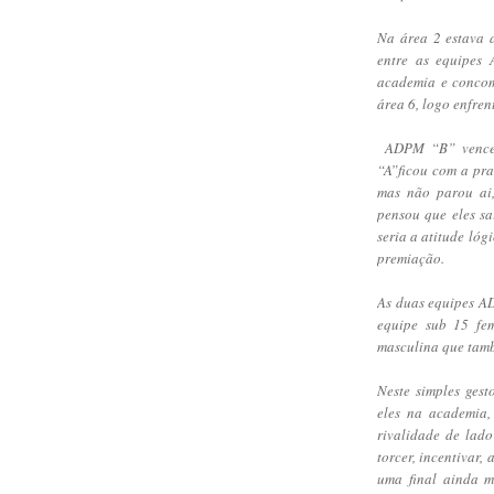
Na área 2 estava 
entre as equipes
academia e concom
área 6, logo enfren
ADPM “B” venceu
“A”ficou com a pra
mas não parou ai
pensou que eles sa
seria a atitude ló
premiação.
As duas equipes A
equipe sub 15 fe
masculina que tamb
Neste simples ges
eles na academia,
rivalidade de lad
torcer, incentivar
uma final ainda m