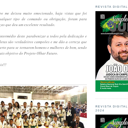
REVISTA DIGITA
pe me deixou muito emocionado, haja vistas que foi
ualquer tipo de comando ou obrigação, foram para
rças que deu um excelente resultado.
ntermédio deste parabenizar a todos pela dedicação e
tletas são verdadeiros campeões e me dão a certeza que
erto para se tornarem homens e mulheres de bem, sendo
pais objetivo do Projeto Olhar Futuro.
s!!!
REVISTA DIGITA
2024