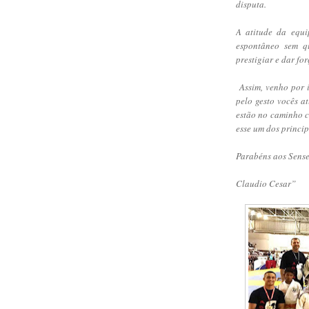
disputa.
A atitude da equi
espontâneo sem q
prestigiar e dar fo
Assim, venho por i
pelo gesto vocês a
estão no caminho c
esse um dos princi
Parabéns aos Sensei
Claudio Cesar”