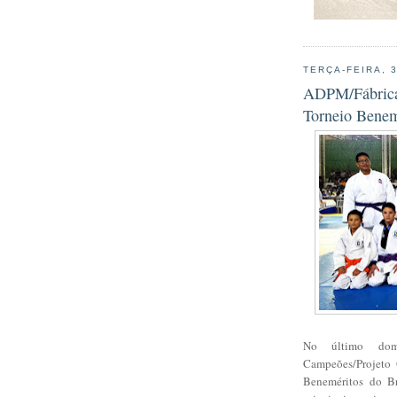
TERÇA-FEIRA, 
ADPM/Fábrica 
Torneio Benem
No último dom
Campeões/Projeto 
Beneméritos do Br