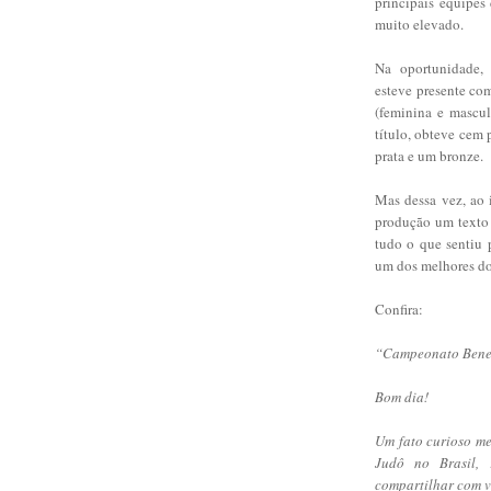
principais equipes
muito elevado.
Na oportunidade,
esteve presente co
(feminina e mascul
título, obteve cem 
prata e um bronze.
Mas dessa vez, ao 
produção um texto 
tudo o que sentiu 
um dos melhores do
Confira:
“Campeonato Benem
Bom dia!
Um fato curioso m
Judô no Brasil,
compartilhar com 