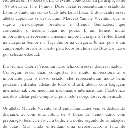
189 atletas de 13 e 14 anos. Doze atletas representaram o estado do
Espírito Santo através do Club Interfami Hikari. E dois dentre esses
atletas capixabas se destacaram: Marcelo Yamate Vicentini, que se
sagrou vice-campeão brasileiro e Brenda Guimarães, que
conquistou o terceiro lugar no pódio. É um torneio muito
importante que representa a mesma importância que o Troféu Brasil
na categoria Senior e a Taça Junior na categoria Junior, pois é um
campeonato brasileiro aberto para todos os clubes do Brasil, e não é
por seleção estadual.
E o técnico Gabriel Vicentini ficou feliz com esses dois resultados: "
Conseguir essas duas conquistas foi muito impressionante e
importante para o nosso estado, eles representaram muito bem,
puderam enfrentar atletas de todo o Brasil, atletas com bagagem
internacional, com medalhas nacionais e internacionais. Parabenizo
aos dois atletas pela conquista, pois todo esforço foi recompensado!
Os atletas Marcelo Vicentini e Brenda Guimarães vem se dedicando
diariamente, com uma rotina de 4 horas de treino duro, com
preparação técnica e física à tarde, e à noite, seguido de simulações
de lutas. Mas ainda enfrentam uma preocupação: a falta de