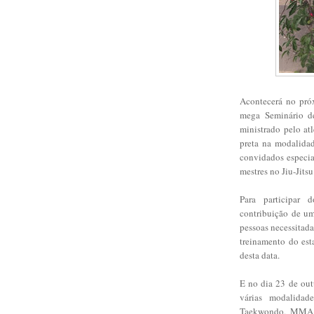
Acontecerá no pró
mega Seminário de
ministrado pelo at
preta na modalidad
convidados especi
mestres no Jiu-Jits
Para participar 
contribuição de um
pessoas necessitada
treinamento do est
desta data.
E no dia 23 de outu
várias modalidad
Taekwondo, MMA, D