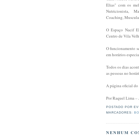
Elias" com os mel
Nutricionista, Ma
Coaching, Musculaç
O Espaço Nacif El
Centro de Vila Vel
O funcionamento se
em horários especia
Todos os dias aconte
as pessoas no horár
A página oficial do
Por Raquel Lima – 
POSTADO POR
EV
MARCADORES:
BO
NENHUM CO