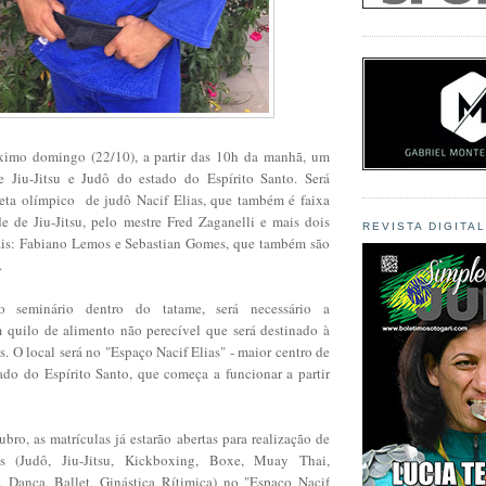
ximo domingo (22/10), a partir das 10h da manhã, um
 Jiu-Jitsu e Judô do estado do Espírito Santo. Será
leta olímpico de judô Nacif Elias, que também é faixa
e de Jiu-Jitsu, pelo mestre Fred Zaganelli e mais dois
REVISTA DIGITA
ais: Fabiano Lemos e Sebastian Gomes, que também são
u.
do seminário dentro do tatame, será necessário a
 quilo de alimento não perecível que será destinado à
s. O local será no "Espaço Nacif Elias" - maior centro de
ado do Espírito Santo, que começa a funcionar a partir
bro, as matrículas já estarão abertas para realização de
es (Judô, Jiu-Jitsu, Kickboxing, Boxe, Muay Thai,
ança, Ballet, Ginástica Rítimica) no "Espaço Nacif