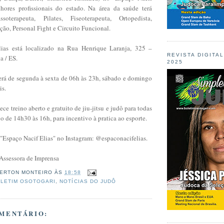
hores profissionais do estado. Na área da saúde terá
ssoterapeuta, Pilates, Fiseoterapeuta, Ortopedista,
ão, Personal Fight e Circuito Funcional.
ias está localizado na Rua Henrique Laranja, 325 –
REVISTA DIGITA
ha / ES.
2025
rá de segunda à sexta de 06h às 23h, sábado e domingo
is.
ce treino aberto e gratuito de jiu-jitsu e judô para todas
io de 14h30 às 16h, para incentivo à pratica ao esporte.
 "Espaço Nacif Elias" no Instagram: @espaconacifelias.
Assessora de Imprensa
ERTON MONTEIRO
ÀS
18:58
LETIM OSOTOGARI
,
NOTÍCIAS DO JUDÔ
MENTÁRIO: