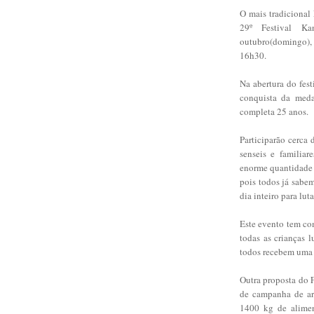
O mais tradicional
29º Festival K
outubro(domingo),
16h30.
Na abertura do fes
conquista da meda
completa 25 anos.
Participarão cerca 
senseis e familiar
enorme quantidade 
pois todos já sabem
dia inteiro para lut
Este evento tem com
todas as crianças 
todos recebem uma 
Outra proposta do 
de campanha de arr
1400 kg de aliment