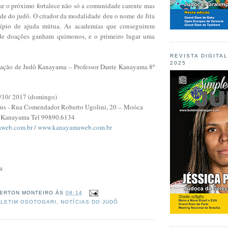
ar o próximo fortalece não só a comunidade carente mas
de do judô. O criador da modalidade deu o nome de Jita
cípio de ajuda mútua. As academias que conseguirem
de doações ganham quimonos, e o primeiro lugar uma
REVISTA DIGITA
2025
iação de Judô Kanayama – Professor Dante Kanayama 8º
/10/ 2017 (domingo)
us -
Rua Comendador Roberto Ugolini, 20 – Moóca
 Kanayama Tel 99890.6134
web.com.br
/
www.kanayamaweb.com.br
a
ERTON MONTEIRO
ÀS
08:14
LETIM OSOTOGARI
,
NOTÍCIAS DO JUDÔ