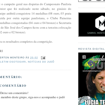
oi o campeão geral nas disputas do Campeonato Paulista
nior que foi realizado neste sábado, no ginásio do
uipe anfitriã conquistou 14 medalhas (08 ouro, 03 prata
uida por outra equipe paulistana, o Clube Paineiras
alhas conquistadas (04 ouro e 04 bronze) e Secretaria
r de São José dos Campos ficou com a terceira colocação
2 ouro e 02 bronze).
ra os resultados completos da competição.
REVISTA DIGITA
RI
ERTON MONTEIRO
ÀS
20:02
LETIM OSOTOGARI
,
NOTÍCIAS DO JUDÔ
MENTÁRIO:
 COMENTÁRIO
 Deixe um comentário!
m membro deste grupo, siga-nos e acompanhe o judô