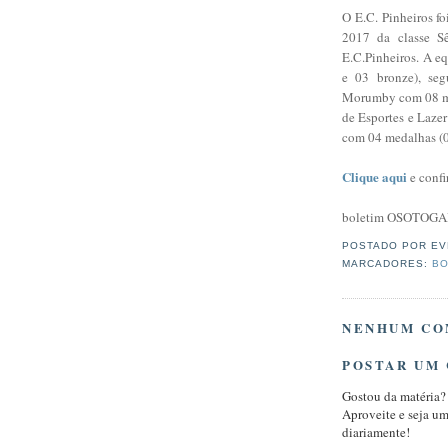
O E.C. Pinheiros f
2017 da classe Sê
E.C.Pinheiros. A eq
e 03 bronze), seg
Morumby com 08 med
de Esportes e Laze
com 04 medalhas (0
Clique aqui
e confi
boletim OSOTOGA
POSTADO POR
EV
MARCADORES:
BO
NENHUM CO
POSTAR UM
Gostou da matéria?
Aproveite e seja u
diariamente!