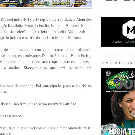
Divinolândia 2018 está repleto de novidades: Além dos
eleção brasileira Marcelo Fuzita, Eduardo Barbosa, Rafael
cnico da seleção e ex-atleta da seleção Mário Sabino,
ça do judoca e mestre de Jiu Jitsu Marcos Barbosa.
e de judocas de ponta que estarão compartilhando
o treino, os professores Danilo Pietrucci, Elton Fiebig
estarão completando essa super equipe para o que já está
REVISTA DIGITA
do o melhor Shotyugueiko que será realizado em
Foi antecipada para o dia 09 de
nova data de chegada:
entos!
on line
abertas, são limitadas e serão realizadas
.
sua inscrição!
aga, faça já sua inscrição e inicie a temporada de 2018
amento!