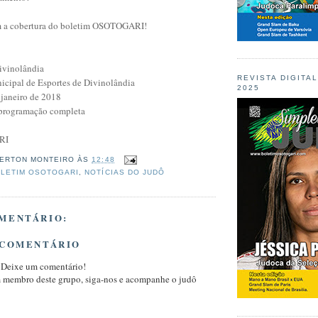
m a cobertura do boletim OSOTOGARI!
ivinolândia
REVISTA DIGITA
icipal de Esportes de Divinolândia
2025
 janeiro de 2018
 programação completa
RI
ERTON MONTEIRO
ÀS
12:48
LETIM OSOTOGARI
,
NOTÍCIAS DO JUDÔ
MENTÁRIO:
 COMENTÁRIO
 Deixe um comentário!
m membro deste grupo, siga-nos e acompanhe o judô