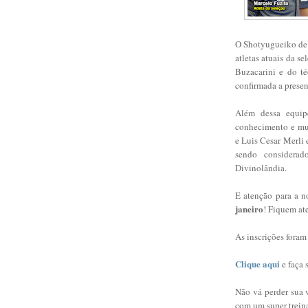
O Shotyugueiko de 
atletas atuais da s
Buzacarini e do té
confirmada a presen
Além dessa equip
conhecimento e muit
e Luis Cesar Merli 
sendo considera
Divinolândia.
E atenção para a 
janeiro
! Fiquem at
As inscrições foram 
Clique aqui
e faça 
Não vá perder sua v
com um super trein