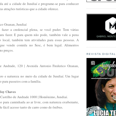
ida até a cidade de Jundiaí e programe-se para conhecer
s atrações turísticas que a cidade oferece.
ico Ozanan, Jundiaí
 fazer a credencial plena, se você puder. Tem várias
para fazer. E para quem não pode, também vale a pena
o local, também tem atividades para essas pessoas. A
 que vende comida no Sesc, é bem legal. Alimentos
ns preços.
REVISTA DIGITA
e Andrade, 120 | Avenida Antonio Frederico Ozanan,
ro e natureza no meio da cidade de Jundiaí. Um lugar
o para passeios com a família.
loy Chaves
 Castilho de Andrade 1000 | Homônimo, Jundiaí.
o para caminhada ao ar livre, com natureza exuberante,
de fácil acesso tanto de carro como de ônibus.