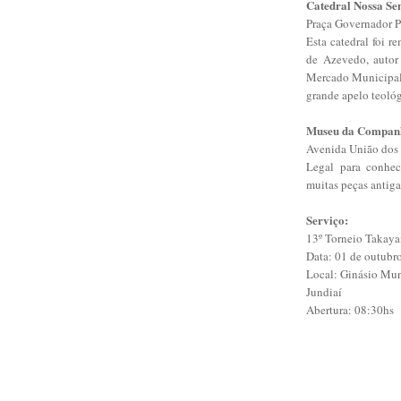
Catedral Nossa Se
Praça Governador P
Esta catedral foi 
de Azevedo, autor
Mercado Municipal 
grande apelo teológ
Museu da Companh
Avenida União dos F
Legal para conhec
muitas peças antiga
Serviço:
13º Torneio Takay
Data: 01 de outubr
Local: Ginásio Mun
Jundiaí
Abertura: 08:30hs