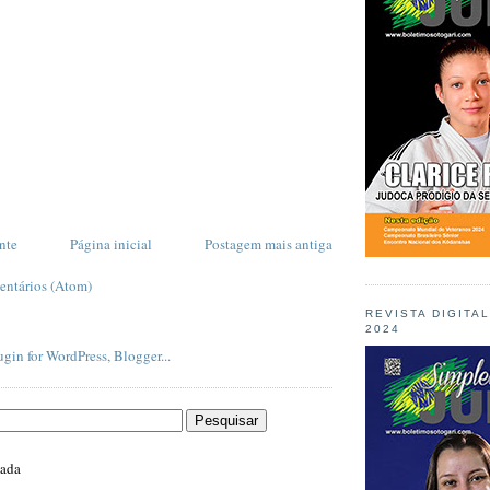
nte
Página inicial
Postagem mais antiga
entários (Atom)
REVISTA DIGITA
2024
zada